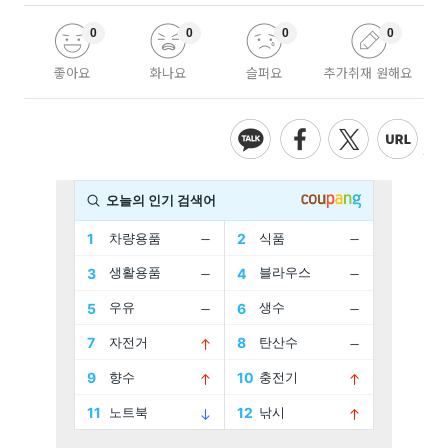
0
0
0
0
좋아요
화나요
슬퍼요
추가취재 원해요