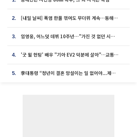
[내일 날씨] 폭염 한풀 꺾여도 무더위 계속⋯동해안 이틀 연속 비
2.
임영웅, 어느덧 데뷔 10주년⋯"가진 것 없던 시절, 내 앞엔 20명의 팬뿐"
3.
'굿 윌 헌팅' 배우 "기아 EV2 덕분에 살아"…교통사고 후 안전성 극찬
4.
李대통령 “청년이 결혼 망설이는 일 없어야...제도상 불이익 조사”
5.