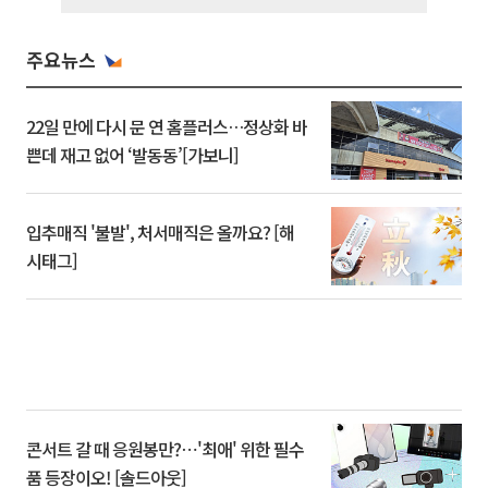
주요뉴스
22일 만에 다시 문 연 홈플러스…정상화 바
쁜데 재고 없어 ‘발동동’[가보니]
입추매직 '불발', 처서매직은 올까요? [해
시태그]
콘서트 갈 때 응원봉만?⋯'최애' 위한 필수
품 등장이오! [솔드아웃]