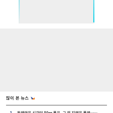
많이 본 뉴스
동해안은 시간당 80㎜ 폭우, 그 외 지역은 폭염…‘극과 극 날씨’
1.