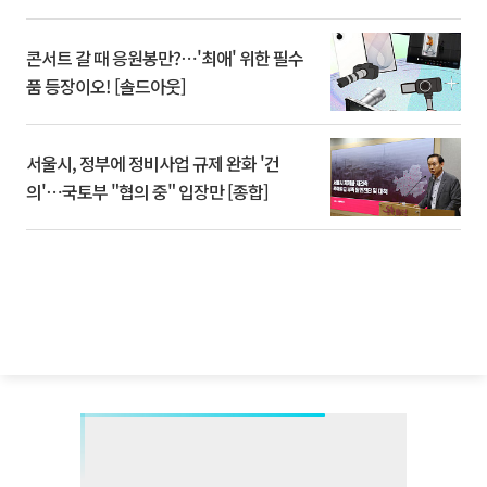
콘서트 갈 때 응원봉만?⋯'최애' 위한 필수
품 등장이오! [솔드아웃]
서울시, 정부에 정비사업 규제 완화 '건
의'⋯국토부 "협의 중" 입장만 [종합]