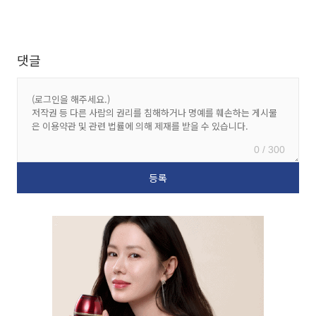
댓글
0 / 300