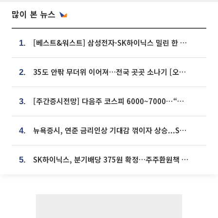
많이 본 뉴스
[베스트&워스트] 삼성전자·SK하이닉스 밀린 한 주…상상인증권은 85% 급등
1.
35도 안팎 무더위 이어져…전국 곳곳 소나기 [오늘 날씨]
2.
[주간증시전망] 다음주 코스피 6000~7000⋯“外人 수급은 정책이 변수”
3.
뉴욕증시, 연준 금리인상 기대감 꺾이자 상승...S&P500 사상 최고치 [종합]
4.
SK하이닉스, 분기배당 375원 확정…주주환원책 9월로 앞당겨 발표
5.