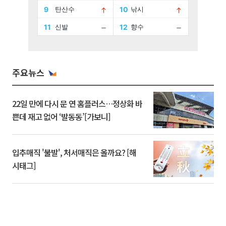
주요뉴스
22일 만에 다시 문 연 홈플러스…정상화 바
쁜데 재고 없어 ‘발동동’[가보니]
입추매직 '불발', 처서매직은 올까요? [해
시태그]