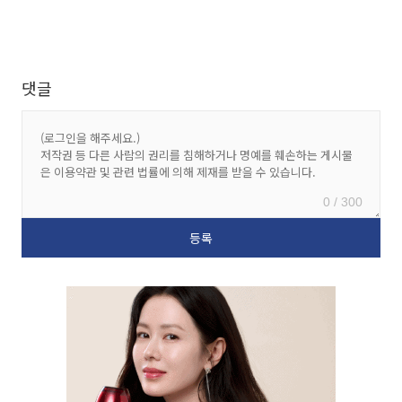
댓글
0 / 300