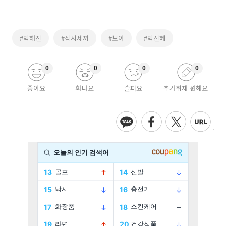
#박해진
#삼시세끼
#보아
#박신혜
0
0
0
0
좋아요
화나요
슬퍼요
추가취재 원해요