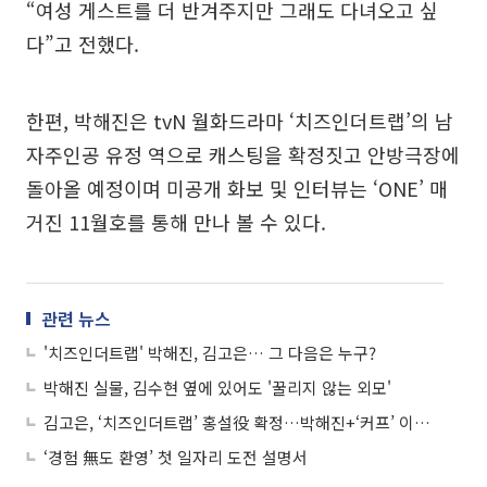
“여성 게스트를 더 반겨주지만 그래도 다녀오고 싶
다”고 전했다.
한편, 박해진은 tvN 월화드라마 ‘치즈인더트랩’의 남
자주인공 유정 역으로 캐스팅을 확정짓고 안방극장에
돌아올 예정이며 미공개 화보 및 인터뷰는 ‘ONE’ 매
거진 11월호를 통해 만나 볼 수 있다.
관련 뉴스
'치즈인더트랩' 박해진, 김고은… 그 다음은 누구?
박해진 실물, 김수현 옆에 있어도 '꿀리지 않는 외모'
김고은, ‘치즈인더트랩’ 홍설役 확정…박해진+‘커프’ 이윤정 PD 시너지 기대
‘경험 無도 환영’ 첫 일자리 도전 설명서