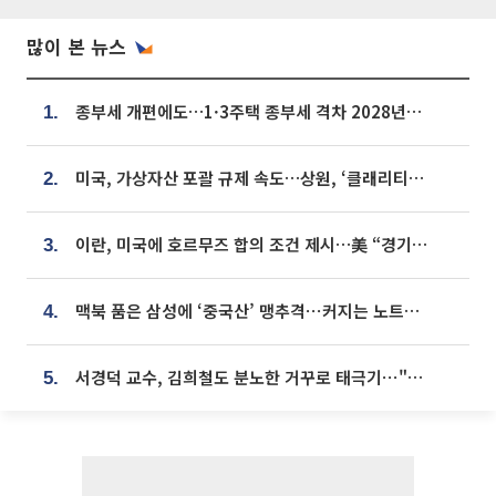
많이 본 뉴스
종부세 개편에도…1·3주택 종부세 격차 2028년부터 확대
1.
미국, 가상자산 포괄 규제 속도…상원, ‘클래리티법’ 9월 절차투표 추진
2.
이란, 미국에 호르무즈 합의 조건 제시…美 “경기 아직 안 끝나” [종합]
3.
맥북 품은 삼성에 ‘중국산’ 맹추격⋯커지는 노트북 OLED 시장
4.
서경덕 교수, 김희철도 분노한 거꾸로 태극기⋯"엉터리는 아냐, 아쉬울 뿐"
5.