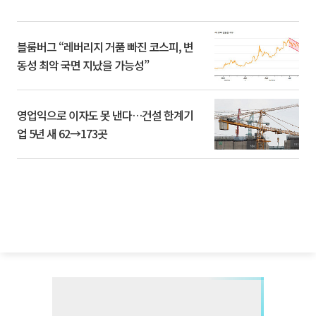
블룸버그 “레버리지 거품 빠진 코스피, 변
동성 최악 국면 지났을 가능성”
영업익으로 이자도 못 낸다…건설 한계기
업 5년 새 62→173곳