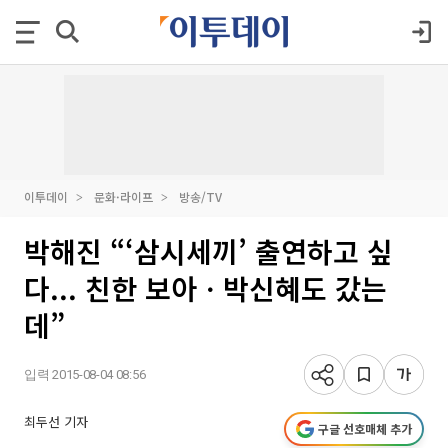
이투데이
문화·라이프
방송/TV
박해진 “‘삼시세끼’ 출연하고 싶
다... 친한 보아ㆍ박신혜도 갔는
데”
입력 2015-08-04 08:56
최두선 기자
구글 선호매체 추가