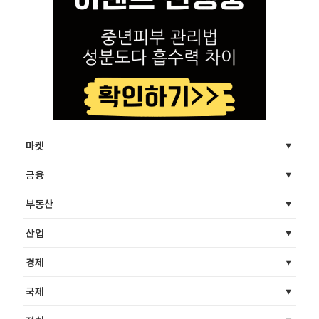
마켓
금융
부동산
산업
경제
국제