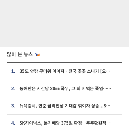
많이 본 뉴스
35도 안팎 무더위 이어져…전국 곳곳 소나기 [오늘 날씨]
1.
동해안은 시간당 80㎜ 폭우, 그 외 지역은 폭염…‘극과 극 날씨’
2.
뉴욕증시, 연준 금리인상 기대감 꺾이자 상승...S&P500 사상 최고치 [종합]
3.
SK하이닉스, 분기배당 375원 확정…주주환원책 9월로 앞당겨 발표
4.