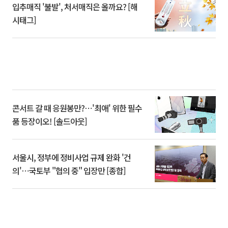
입추매직 '불발', 처서매직은 올까요? [해
시태그]
콘서트 갈 때 응원봉만?⋯'최애' 위한 필수
품 등장이오! [솔드아웃]
서울시, 정부에 정비사업 규제 완화 '건
의'⋯국토부 "협의 중" 입장만 [종합]