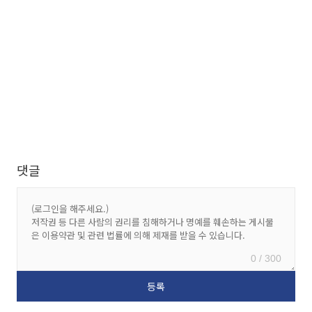
댓글
0 / 300