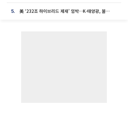
美 ‘232조 하이브리드 제재’ 임박…K-태양광, 불확실성 털고 날개 다나
5.