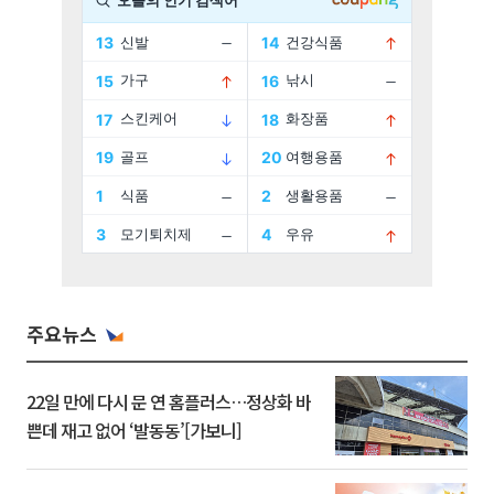
주요뉴스
22일 만에 다시 문 연 홈플러스…정상화 바
쁜데 재고 없어 ‘발동동’[가보니]