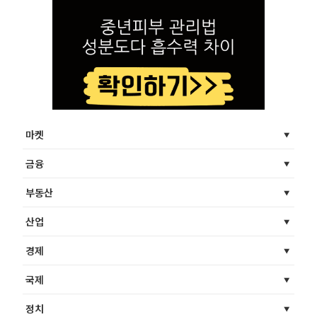
마켓
금융
부동산
산업
경제
국제
정치