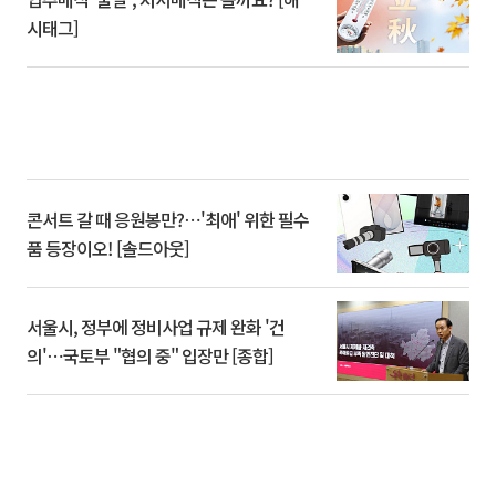
시태그]
콘서트 갈 때 응원봉만?⋯'최애' 위한 필수
품 등장이오! [솔드아웃]
서울시, 정부에 정비사업 규제 완화 '건
의'⋯국토부 "협의 중" 입장만 [종합]