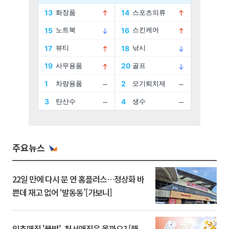
주요뉴스
22일 만에 다시 문 연 홈플러스…정상화 바
쁜데 재고 없어 ‘발동동’[가보니]
입추매직 '불발', 처서매직은 올까요? [해