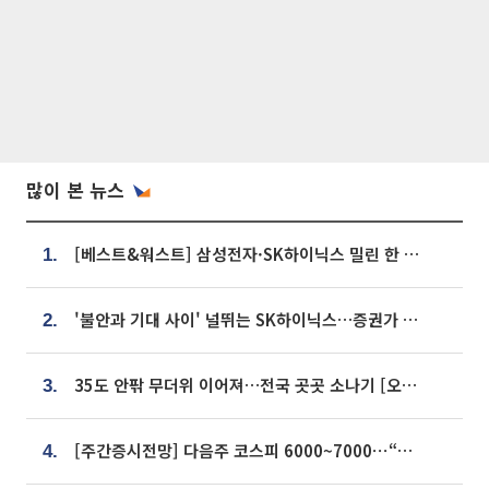
많이 본 뉴스
[베스트&워스트] 삼성전자·SK하이닉스 밀린 한 주…상상인증권은 85% 급등
1.
'불안과 기대 사이' 널뛰는 SK하이닉스…증권가 "HBM4·LTA 기반 펀터멘털 견고"
2.
35도 안팎 무더위 이어져…전국 곳곳 소나기 [오늘 날씨]
3.
[주간증시전망] 다음주 코스피 6000~7000⋯“外人 수급은 정책이 변수”
4.