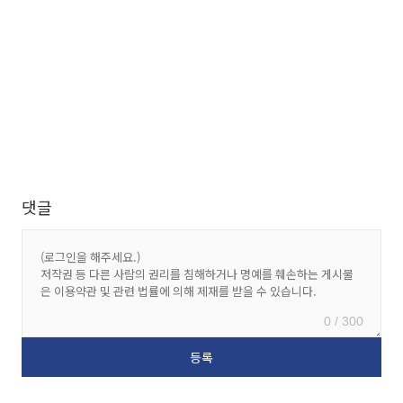
댓글
0 / 300