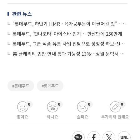
관련 뉴스
“롯데푸드, 하반기 HMRㆍ육가공부문이 이끌어갈 것” - 이베스트투자증권
롯데푸드, ‘판나코타’ 아이스바 인기… 한달만에 250만개
롯데푸드, 그룹 식품 유통 사업 전담으로 성장성 확보-신영증권
美 클래리티 법안 연내 통과 가능성 13%…상원 문턱서 제동
#롯데푸드
#롯데푸드
0
0
0
0
좋아요
화나요
슬퍼요
추가취재 원해요