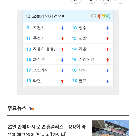
주요뉴스
22일 만에 다시 문 연 홈플러스…정상화 바
쁜데 재고 없어 ‘발동동’[가보니]