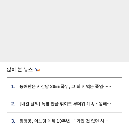
많이 본 뉴스
동해안은 시간당 80㎜ 폭우, 그 외 지역은 폭염…‘극과 극 날씨’
1.
[내일 날씨] 폭염 한풀 꺾여도 무더위 계속⋯동해안 이틀 연속 비
2.
임영웅, 어느덧 데뷔 10주년⋯"가진 것 없던 시절, 내 앞엔 20명의 팬뿐"
3.