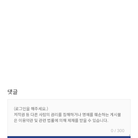
댓글
0 / 300