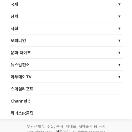
국제
정치
사회
오피니언
문화·라이프
뉴스발전소
이투데이TV
스페셜리포트
Channel 5
위너스IR클럽
무단전재 및 수집, 복사, 재배포, AI학습 이용 금지
Copyright 2006.
이투데이
. All rights reserved