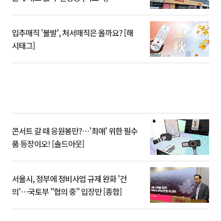
입추매직 '불발', 처서매직은 올까요? [해
시태그]
콘서트 갈 때 응원봉만?⋯'최애' 위한 필수
품 등장이오! [솔드아웃]
서울시, 정부에 정비사업 규제 완화 '건
의'⋯국토부 "협의 중" 입장만 [종합]