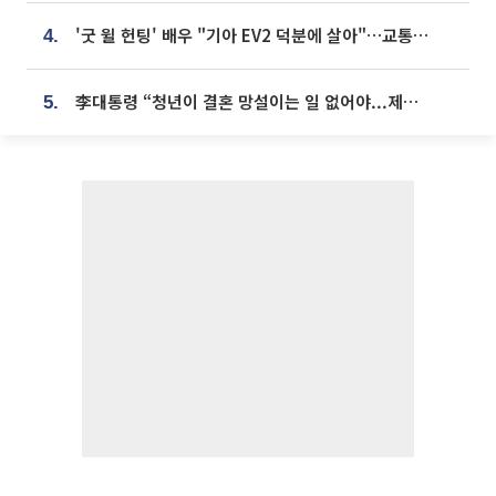
'굿 윌 헌팅' 배우 "기아 EV2 덕분에 살아"…교통사고 후 안전성 극찬
4.
李대통령 “청년이 결혼 망설이는 일 없어야...제도상 불이익 조사”
5.