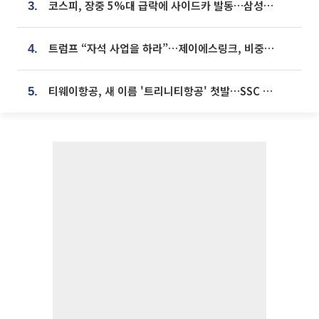
코스피, 장중 5%대 급락에 사이드카 발동…삼성·SK 동반 폭락
3.
트럼프 “자석 사업을 하라”…제이에스링크, 비중국 영구자석 공급망 구축 속도
4.
티웨이항공, 새 이름 '트리니티항공' 첫발…SSC 전략 본격화
5.