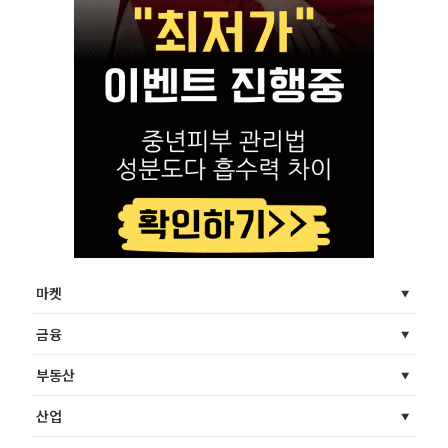
마켓
금융
부동산
산업