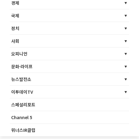
경제
국제
정치
사회
오피니언
문화·라이프
뉴스발전소
이투데이TV
스페셜리포트
Channel 5
위너스IR클럽