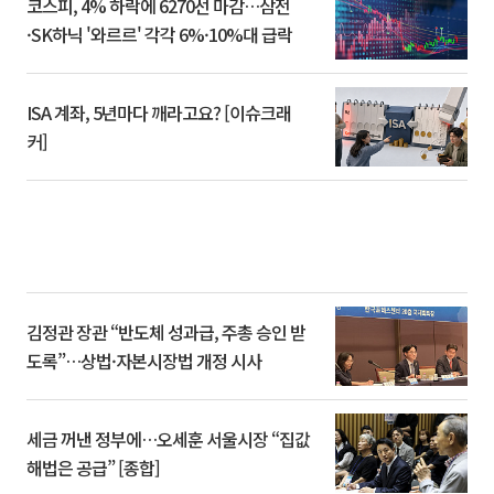
코스피, 4% 하락에 6270선 마감…삼전
·SK하닉 '와르르' 각각 6%·10%대 급락
ISA 계좌, 5년마다 깨라고요? [이슈크래
커]
김정관 장관 “반도체 성과급, 주총 승인 받
도록”…상법·자본시장법 개정 시사
세금 꺼낸 정부에…오세훈 서울시장 “집값
해법은 공급” [종합]