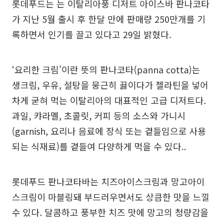
롯데푸드는 는 이탈리아풍 디저트 아이스바 판나코타
가 지난 5월 출시 후 한달 만에 판매량 250만개를 기
록하면서 인기를 끌고 있다고 29일 밝혔다.
‘요리한 크림’이란 뜻의 판나코타(panna cotta)는
생크림, 우유, 설탕을 뭉근히 끓이다가 젤라틴을 넣어
차게 굳혀 먹는 이탈리아의 대표적인 고급 디저트다.
과일, 캬라멜, 초콜릿, 커피 등의 소스와 가니시
(garnish, 요리나 음료에 장식 또는 곁들임으로 사용
되는 식재료)를 곁들여 다양하게 먹을 수 있다..
롯데푸드 판나코타바는 치즈아이스크림과 망고아이
스크림이 마블링돼 부드러우면서도 상큼한 맛을 느낄
수 있다. 달콤하고 풍부한 치즈 맛에 망고의 청량감을