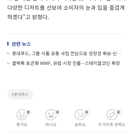
다양한 디저트를 선보여 소비자의 눈과 입을 즐겁게
하겠다”고 밝혔다.
관련 뉴스
롯데푸드, 그룹 식품 유통 사업 전담으로 성장성 확보-신영증권
블랙록 토큰화 MMF, 유럽 시장 진출∙∙∙스테이블코인 확장
#롯데푸드
0
0
0
0
좋아요
화나요
슬퍼요
추가취재 원해요