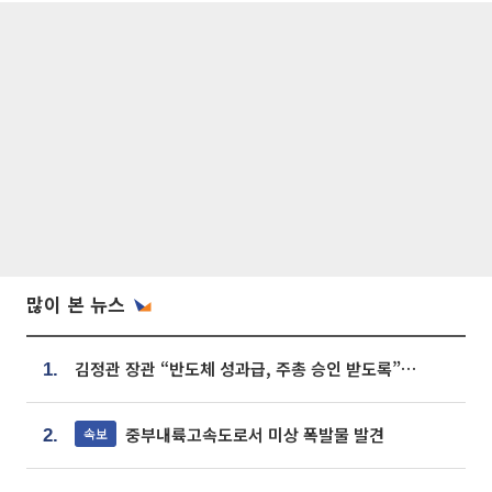
많이 본 뉴스
김정관 장관 “반도체 성과급, 주총 승인 받도록”…상법·자본시장법 개정 시사
1.
중부내륙고속도로서 미상 폭발물 발견
속보
2.