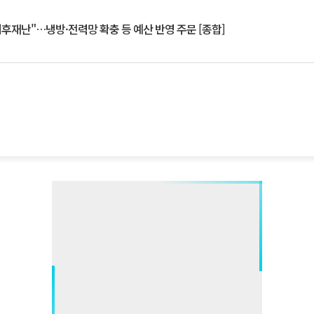
기후재난"…냉방·전력망 확충 등 예산 반영 주문 [종합]