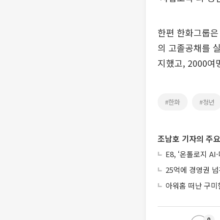
한편 한화그룹은 
의 고졸공채를 실
지했고, 2000
#한화
#청년
조남호 기자의 주요
E8, ‘온톨로지 
25억에 경영권 넘
아워홈 떠난 구미