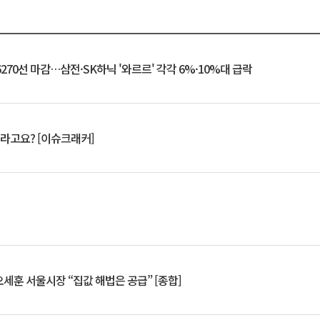
6270선 마감…삼전·SK하닉 '와르르' 각각 6%·10%대 급락
 깨라고요? [이슈크래커]
세훈 서울시장 “집값 해법은 공급” [종합]