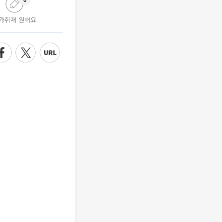
0
가취재 원해요