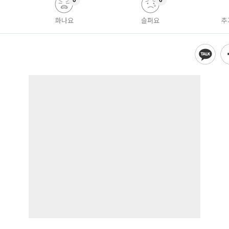
0
0
화나요
슬퍼요
추