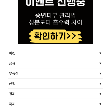
마켓
금융
부동산
산업
경제
국제