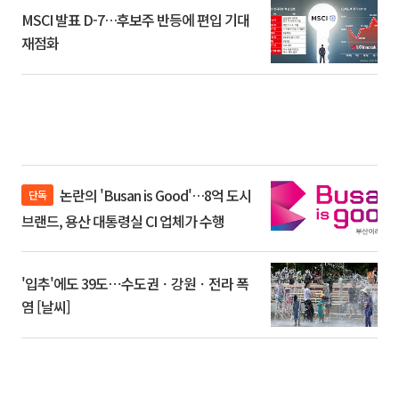
MSCI 발표 D-7…후보주 반등에 편입 기대
재점화
논란의 'Busan is Good'…8억 도시
단독
브랜드, 용산 대통령실 CI 업체가 수행
'입추'에도 39도⋯수도권ㆍ강원ㆍ전라 폭
염 [날씨]