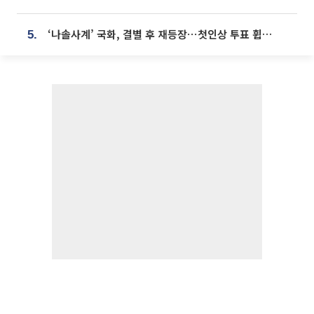
‘나솔사계’ 국화, 결별 후 재등장⋯첫인상 투표 휩쓸고 ‘인기녀’ 등극
5.