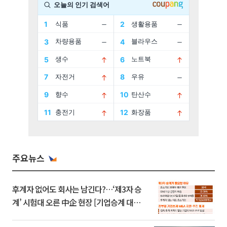
주요뉴스
후계자 없어도 회사는 남긴다?…‘제3자 승
계’ 시험대 오른 中企 현장 [기업승계 대전
환]