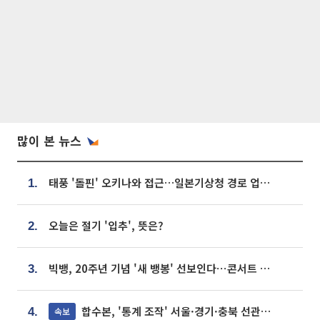
많이 본 뉴스
태풍 '돌핀' 오키나와 접근…일본기상청 경로 업데이트
1.
오늘은 절기 '입추', 뜻은?
2.
빅뱅, 20주년 기념 '새 뱅봉' 선보인다⋯콘서트 앞두고 팝업 개최
3.
합수본, '통계 조작' 서울·경기·충북 선관위 등 추가 압수수색
속보
4.