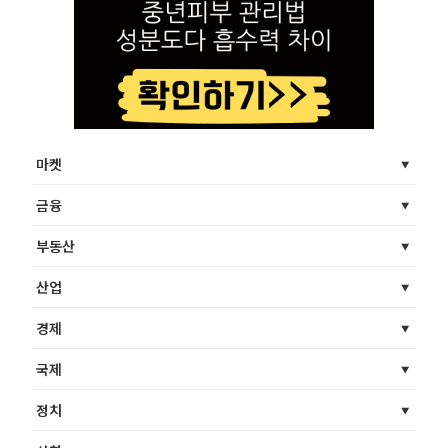
마켓
금융
부동산
산업
경제
국제
정치