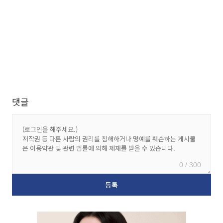
댓글
0 / 300