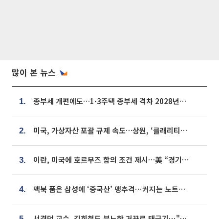
많이 본 뉴스
종부세 개편에도…1·3주택 종부세 격차 2028년부터 확대
1.
미국, 가상자산 포괄 규제 속도…상원, ‘클래리티법’ 9월 절차투표 추진
2.
이란, 미국에 호르무즈 합의 조건 제시…美 “경기 아직 안 끝나” [종합]
3.
맥북 품은 삼성에 ‘중국산’ 맹추격⋯커지는 노트북 OLED 시장
4.
서경덕 교수, 김희철도 분노한 거꾸로 태극기⋯"엉터리는 아냐, 아쉬울 뿐"
5.