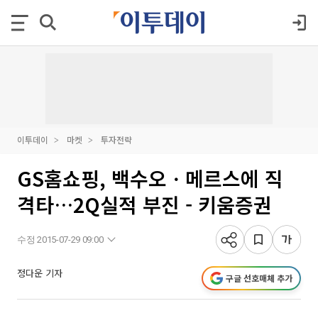
이투데이
마켓
투자전략
GS홈쇼핑, 백수오ㆍ메르스에 직
격타…2Q실적 부진 - 키움증권
수정 2015-07-29 09:00
정다운 기자
구글 선호매체 추가