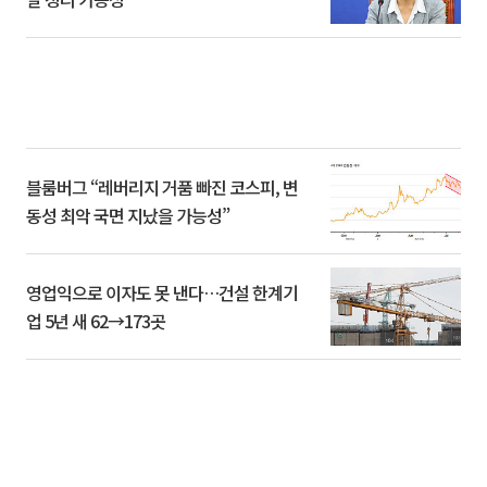
블룸버그 “레버리지 거품 빠진 코스피, 변
동성 최악 국면 지났을 가능성”
영업익으로 이자도 못 낸다…건설 한계기
업 5년 새 62→173곳