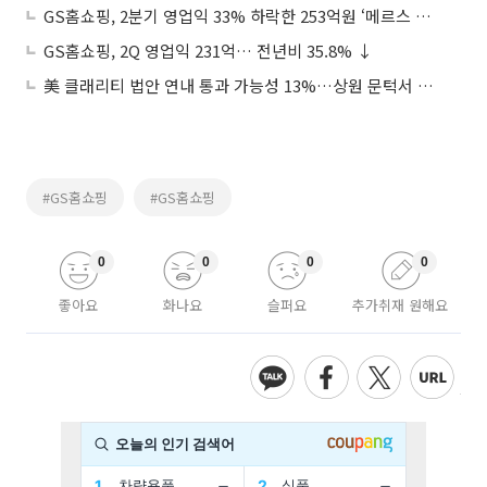
GS홈쇼핑, 2분기 영업익 33% 하락한 253억원 ‘메르스 탓에…’
GS홈쇼핑, 2Q 영업익 231억… 전년비 35.8% ↓
美 클래리티 법안 연내 통과 가능성 13%…상원 문턱서 제동
#GS홈쇼핑
#GS홈쇼핑
0
0
0
0
좋아요
화나요
슬퍼요
추가취재 원해요