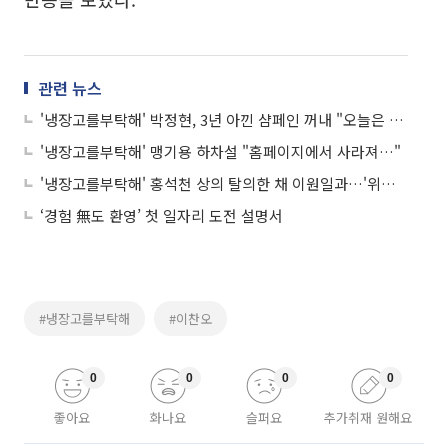
관련 뉴스
'냉장고를부탁해' 박정현, 3년 아낀 샴페인 꺼내 "오늘은 특별해"
'냉장고를부탁해' 맹기용 하차설 "홈페이지에서 사라져…"
'냉장고를부탁해' 홍석천 상의 탈의한 채 이원일과…'위험해'
‘경험 無도 환영’ 첫 일자리 도전 설명서
#냉장고를부탁해
#이찬오
0
0
0
0
좋아요
화나요
슬퍼요
추가취재 원해요