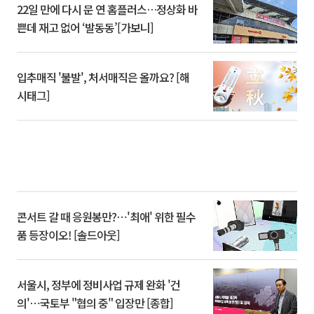
22일 만에 다시 문 연 홈플러스…정상화 바
쁜데 재고 없어 ‘발동동’[가보니]
입추매직 '불발', 처서매직은 올까요? [해
시태그]
콘서트 갈 때 응원봉만?⋯'최애' 위한 필수
품 등장이오! [솔드아웃]
서울시, 정부에 정비사업 규제 완화 '건
의'⋯국토부 "협의 중" 입장만 [종합]