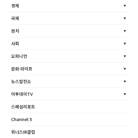
경제
국제
정치
사회
오피니언
문화·라이프
뉴스발전소
이투데이TV
스페셜리포트
Channel 5
위너스IR클럽