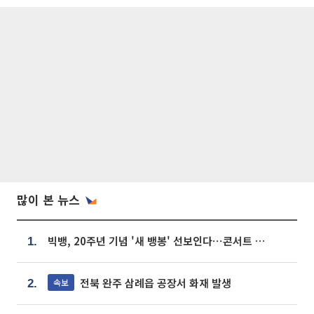
많이 본 뉴스
빅뱅, 20주년 기념 '새 뱅봉' 선보인다⋯콘서트 앞두고 팝업 개최
1.
전북 완주 삼례읍 공장서 화재 발생
속보
2.