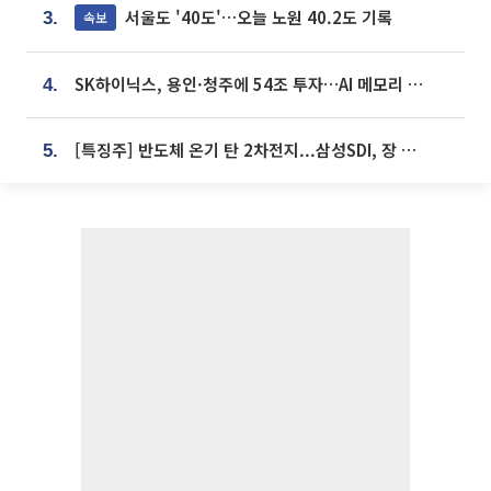
서울도 '40도'…오늘 노원 40.2도 기록
속보
3.
SK하이닉스, 용인·청주에 54조 투자…AI 메모리 생산기지 키운다
4.
[특징주] 반도체 온기 탄 2차전지...삼성SDI, 장 초반 7% 넘게 껑충
5.