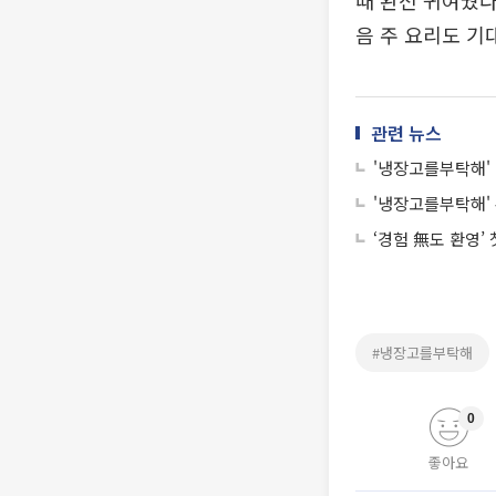
때 완전 귀여웠다"
음 주 요리도 기
관련 뉴스
'냉장고를부탁해'
'냉장고를부탁해'
‘경험 無도 환영’
#냉장고를부탁해
0
좋아요