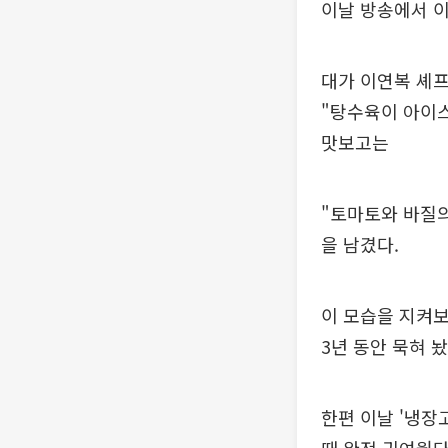
이날 방송에서 이
대가 이연복 셰프
"탕수육이 아이스
맛보고는
"토마토와 바질의
을 남겼다.
이 모습을 지켜보
3년 동안 묵혀 
한편 이날 '냉장