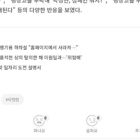
, "'냉장고를 부탁해' 박정현, 샴페인 뭐지?", "'냉장고를 
대된다" 등의 다양한 반응을 보였다.
 맹기용 하차설 "홈페이지에서 사라져…"
 홍석천 상의 탈의한 채 이원일과…'위험해'
 첫 일자리 도전 설명서
#박정현
0
0
화나요
슬퍼요
추