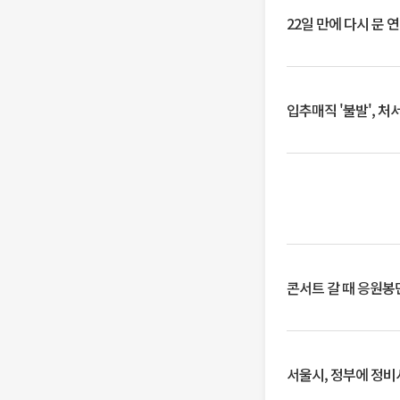
22일 만에 다시 문 
입추매직 '불발', 처
콘서트 갈 때 응원봉만
서울시, 정부에 정비사