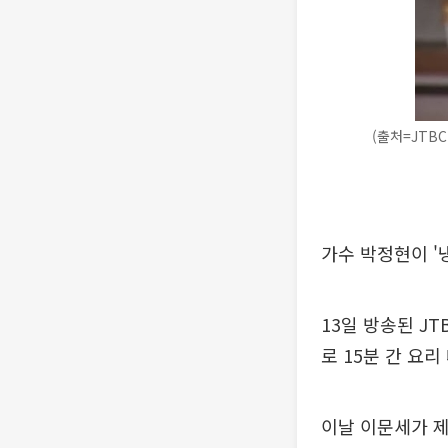
(출처=JTBC
가수 박정현이 '
13일 방송된 J
로 15분 간 요
이날 이문세가 제