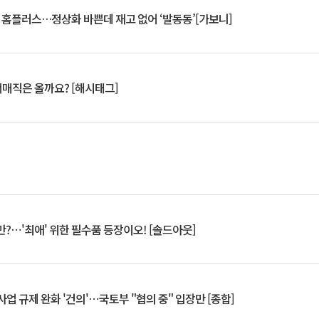
연 홈플러스…정상화 바쁜데 재고 없어 ‘발동동’[가보니]
서매직은 올까요? [해시태그]
?⋯'최애' 위한 필수품 등장이오! [솔드아웃]
업 규제 완화 '건의'⋯국토부 "협의 중" 입장만 [종합]