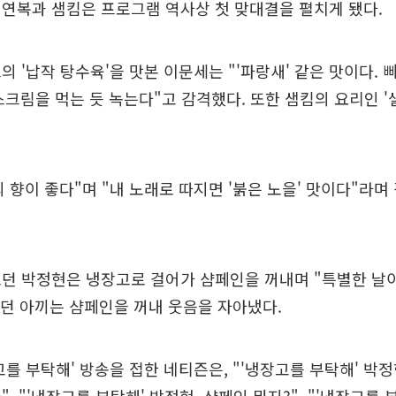
연복과 샘킴은 프로그램 역사상 첫 맞대결을 펼치게 됐다.
의 '납작 탕수육'을 맛본 이문세는 "'파랑새' 같은 맛이다.
크림을 먹는 듯 녹는다"고 감격했다. 또한 샘킴의 요리인 '
 향이 좋다"며 "내 노래로 따지면 '붉은 노을' 맛이다"라
던 박정현은 냉장고로 걸어가 샴페인을 꺼내며 "특별한 날이
놨던 아끼는 샴페인을 꺼내 웃음을 자아냈다.
고를 부탁해' 방송을 접한 네티즌은, "'냉장고를 부탁해' 박정