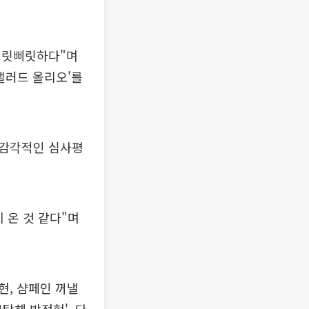
 삐릿삐릿하다"며
샐러드 올리오'를
며 감각적인 심사평
 온 것 같다"며
현, 샴페인 꺼낼