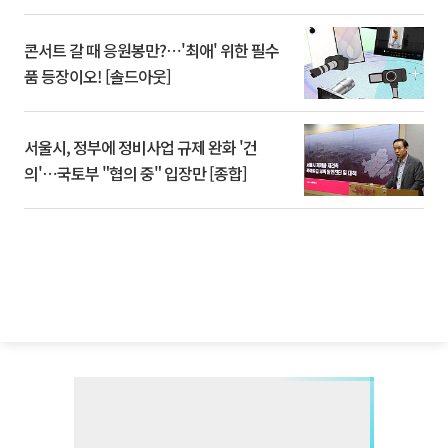
콘서트 갈 때 응원봉만?⋯'최애' 위한 필수
품 등장이오! [솔드아웃]
서울시, 정부에 정비사업 규제 완화 '건
의'⋯국토부 "협의 중" 입장만 [종합]