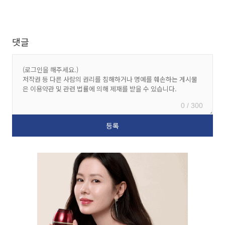
댓글
0 / 300