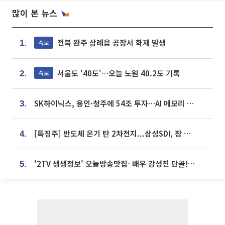
많이 본 뉴스
전북 완주 삼례읍 공장서 화재 발생
속보
1.
서울도 '40도'…오늘 노원 40.2도 기록
속보
2.
SK하이닉스, 용인·청주에 54조 투자…AI 메모리 생산기지 키운다
3.
[특징주] 반도체 온기 탄 2차전지...삼성SDI, 장 초반 7% 넘게 껑충
4.
'2TV 생생정보' 오늘방송맛집- 배우 강성진 단골! 쌀국수ㆍ푸팟퐁 커리 맛집 '블○○○'
5.