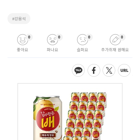
#강용석
0
0
0
0
좋아요
화나요
슬퍼요
추가취재 원해요