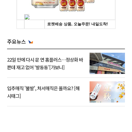
주요뉴스
22일 만에 다시 문 연 홈플러스…정상화 바
쁜데 재고 없어 ‘발동동’[가보니]
입추매직 '불발', 처서매직은 올까요? [해
시태그]