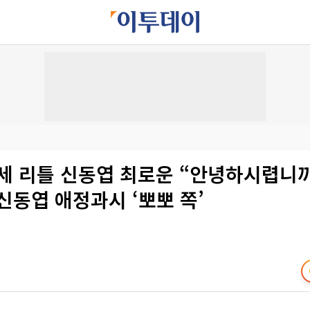
9세 리틀 신동엽 최로운 “안녕하시렵니
신동엽 애정과시 ‘뽀뽀 쪽’