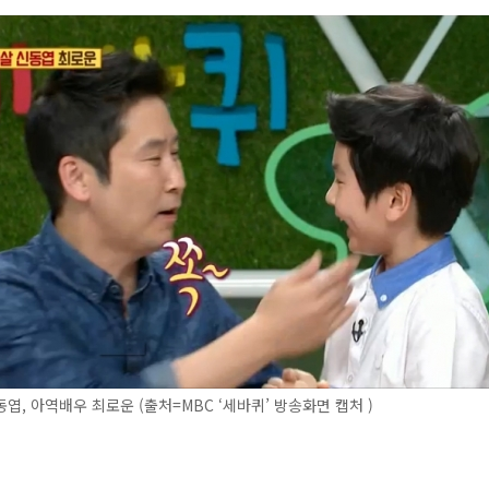
엽, 아역배우 최로운 (출처=MBC ‘세바퀴’ 방송화면 캡처 )