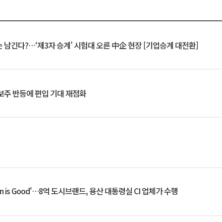
 남긴다?…‘제3자 승계’ 시험대 오른 中企 현장 [기업승계 대전환]
후보주 반등에 편입 기대 재점화
an is Good'…8억 도시브랜드, 용산 대통령실 CI 업체가 수행