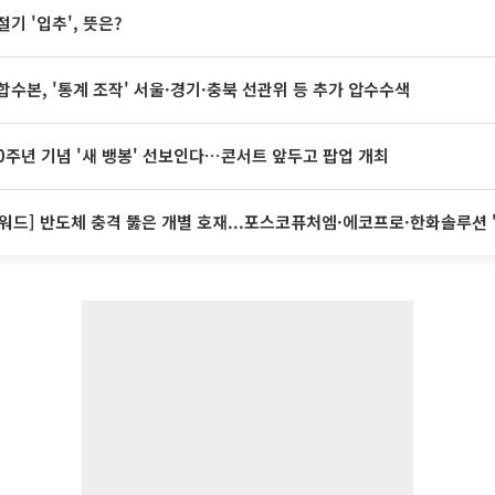
절기 '입추', 뜻은?
합수본, '통계 조작' 서울·경기·충북 선관위 등 추가 압수수색
20주년 기념 '새 뱅봉' 선보인다⋯콘서트 앞두고 팝업 개최
워드] 반도체 충격 뚫은 개별 호재...포스코퓨처엠·에코프로·한화솔루션 