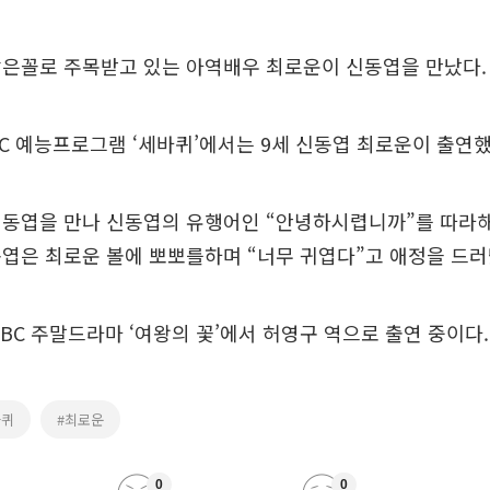
닮은꼴로 주목받고 있는 아역배우 최로운이 신동엽을 만났다.
BC 예능프로그램 ‘세바퀴’에서는 9세 신동엽 최로운이 출연했
신동엽을 만나 신동엽의 유행어인 “안녕하시렵니까”를 따라해
엽은 최로운 볼에 뽀뽀를하며 “너무 귀엽다”고 애정을 드러
BC 주말드라마 ‘여왕의 꽃’에서 허영구 역으로 출연 중이다.
바퀴
#최로운
0
0