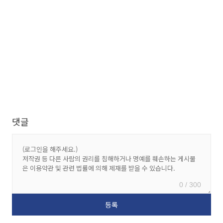
댓글
0 / 300