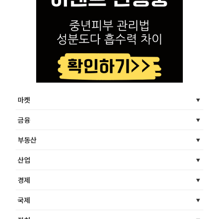
마켓
금융
부동산
산업
경제
국제