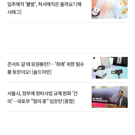
입추매직 '불발', 처서매직은 올까요? [해
시태그]
콘서트 갈 때 응원봉만?⋯'최애' 위한 필수
품 등장이오! [솔드아웃]
서울시, 정부에 정비사업 규제 완화 '건
의'⋯국토부 "협의 중" 입장만 [종합]