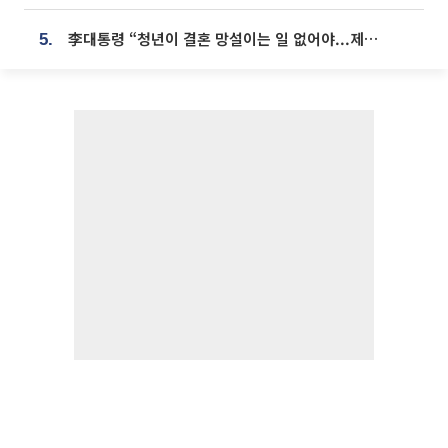
李대통령 “청년이 결혼 망설이는 일 없어야...제도상 불이익 조사”
5.