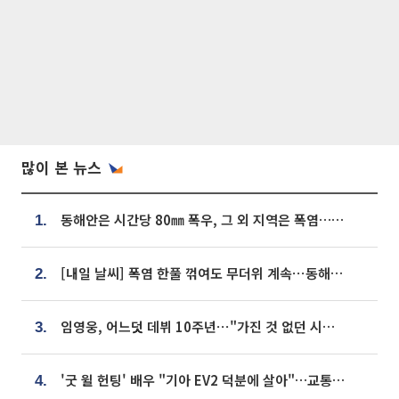
많이 본 뉴스
동해안은 시간당 80㎜ 폭우, 그 외 지역은 폭염…‘극과 극 날씨’
1.
[내일 날씨] 폭염 한풀 꺾여도 무더위 계속⋯동해안 이틀 연속 비
2.
임영웅, 어느덧 데뷔 10주년⋯"가진 것 없던 시절, 내 앞엔 20명의 팬뿐"
3.
'굿 윌 헌팅' 배우 "기아 EV2 덕분에 살아"…교통사고 후 안전성 극찬
4.