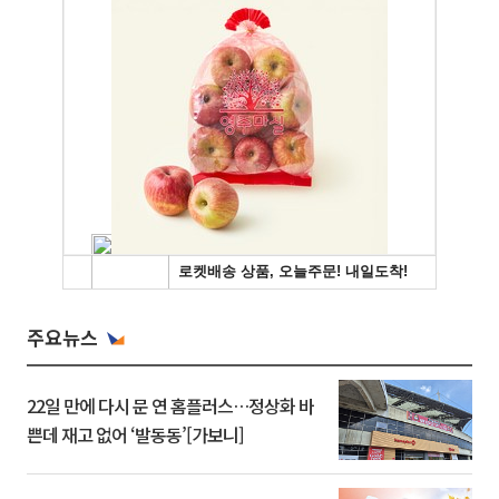
주요뉴스
22일 만에 다시 문 연 홈플러스…정상화 바
쁜데 재고 없어 ‘발동동’[가보니]