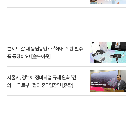
콘서트 갈 때 응원봉만?⋯'최애' 위한 필수
품 등장이오! [솔드아웃]
서울시, 정부에 정비사업 규제 완화 '건
의'⋯국토부 "협의 중" 입장만 [종합]