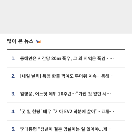
많이 본 뉴스
동해안은 시간당 80㎜ 폭우, 그 외 지역은 폭염…‘극과 극 날씨’
1.
[내일 날씨] 폭염 한풀 꺾여도 무더위 계속⋯동해안 이틀 연속 비
2.
임영웅, 어느덧 데뷔 10주년⋯"가진 것 없던 시절, 내 앞엔 20명의 팬뿐"
3.
'굿 윌 헌팅' 배우 "기아 EV2 덕분에 살아"…교통사고 후 안전성 극찬
4.
李대통령 “청년이 결혼 망설이는 일 없어야...제도상 불이익 조사”
5.