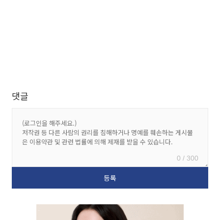
댓글
0 / 300