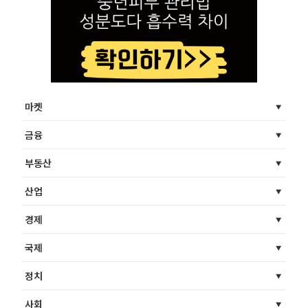
마켓
금융
부동산
산업
경제
국제
정치
사회