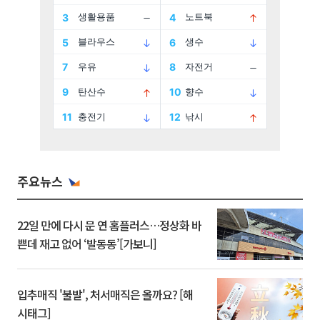
주요뉴스
22일 만에 다시 문 연 홈플러스…정상화 바
쁜데 재고 없어 ‘발동동’[가보니]
입추매직 '불발', 처서매직은 올까요? [해
시태그]