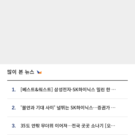
많이 본 뉴스
[베스트&워스트] 삼성전자·SK하이닉스 밀린 한 주…상상인증권은 85% 급등
1.
'불안과 기대 사이' 널뛰는 SK하이닉스…증권가 "HBM4·LTA 기반 펀터멘털 견고"
2.
35도 안팎 무더위 이어져…전국 곳곳 소나기 [오늘 날씨]
3.