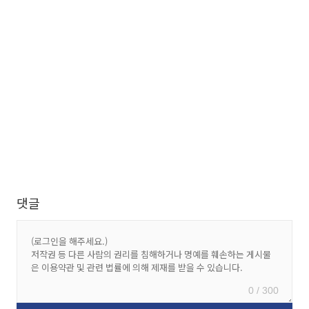
댓글
0 / 300