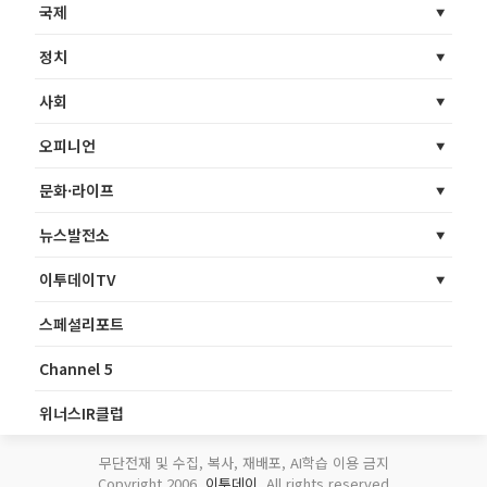
국제
정치
사회
오피니언
문화·라이프
뉴스발전소
이투데이TV
스페셜리포트
Channel 5
위너스IR클럽
무단전재 및 수집, 복사, 재배포, AI학습 이용 금지
Copyright 2006.
이투데이
. All rights reserved