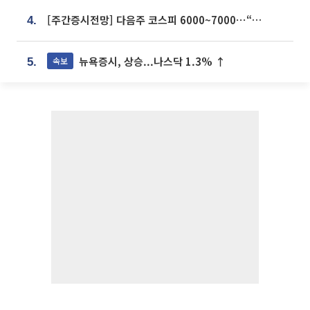
[주간증시전망] 다음주 코스피 6000~7000⋯“外人 수급은 정책이 변수”
4.
뉴욕증시, 상승...나스닥 1.3% ↑
속보
5.