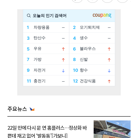
주요뉴스
22일 만에 다시 문 연 홈플러스…정상화 바
쁜데 재고 없어 ‘발동동’[가보니]