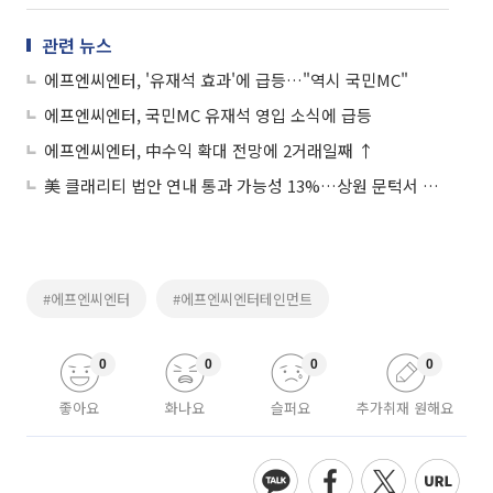
관련 뉴스
에프엔씨엔터, '유재석 효과'에 급등…"역시 국민MC"
에프엔씨엔터, 국민MC 유재석 영입 소식에 급등
에프엔씨엔터, 中수익 확대 전망에 2거래일째 ↑
美 클래리티 법안 연내 통과 가능성 13%…상원 문턱서 제동
#에프엔씨엔터
#에프엔씨엔터테인먼트
0
0
0
0
좋아요
화나요
슬퍼요
추가취재 원해요