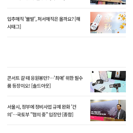
입추매직 '불발', 처서매직은 올까요? [해
시태그]
콘서트 갈 때 응원봉만?⋯'최애' 위한 필수
품 등장이오! [솔드아웃]
서울시, 정부에 정비사업 규제 완화 '건
의'⋯국토부 "협의 중" 입장만 [종합]