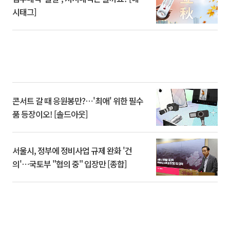
시태그]
콘서트 갈 때 응원봉만?⋯'최애' 위한 필수
품 등장이오! [솔드아웃]
서울시, 정부에 정비사업 규제 완화 '건
의'⋯국토부 "협의 중" 입장만 [종합]