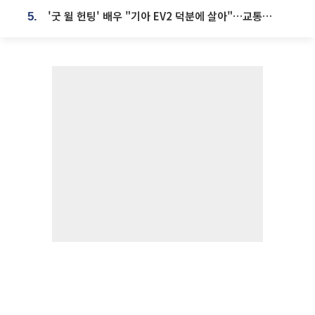
'굿 윌 헌팅' 배우 "기아 EV2 덕분에 살아"…교통사고 후 안전성 극찬
5.