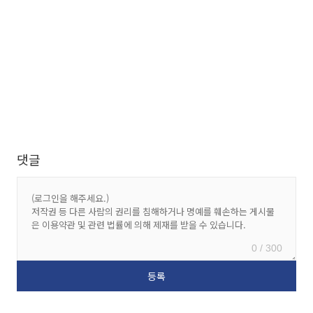
댓글
0 / 300