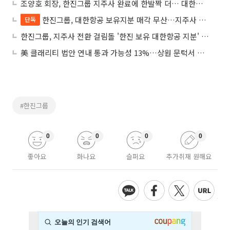
조양호 회장, 한진그룹 지주사 완료에 한발짝 더… 대한항공 지분 블록딜 재추진 성공
한진그룹, 대한항공 보유지분 매각 무산…지주사 전환 급브레이크
단독
한진그룹, 지주사 전환 걸림돌 '한진 보유 대한항공 지분' 없앤다
美 클래리티 법안 연내 통과 가능성 13%…상원 문턱서 제동
#한진그룹
0
0
0
0
좋아요
화나요
슬퍼요
추가취재 원해요