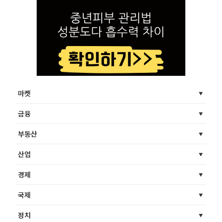
마켓
금융
부동산
산업
경제
국제
정치