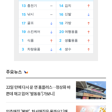
주요뉴스
22일 만에 다시 문 연 홈플러스…정상화 바
쁜데 재고 없어 ‘발동동’[가보니]
입추매직 '불발', 처서매직은 올까요? [해