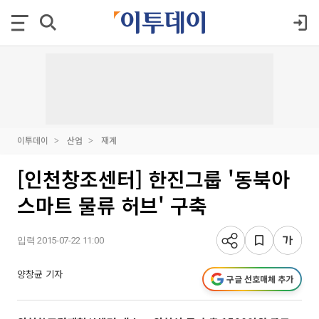
이투데이
산업
재계
[인천창조센터] 한진그룹 '동북아
스마트 물류 허브' 구축
입력 2015-07-22 11:00
양창균 기자
구글 선호매체 추가