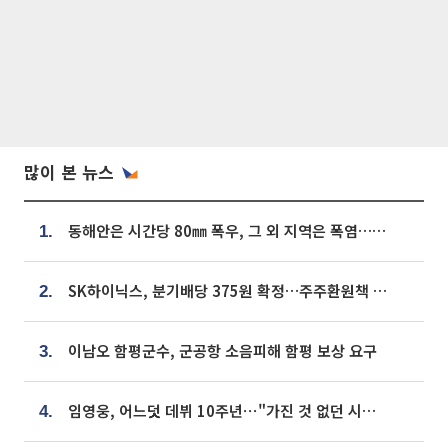
많이 본 뉴스
동해안은 시간당 80㎜ 폭우, 그 외 지역은 폭염…‘극과 극 날씨’
1.
SK하이닉스, 분기배당 375원 확정…주주환원책 9월로 앞당겨 발표
2.
이남오 함평군수, 군공항 소음피해 함평 보상 요구
3.
임영웅, 어느덧 데뷔 10주년⋯"가진 것 없던 시절, 내 앞엔 20명의 팬뿐"
4.