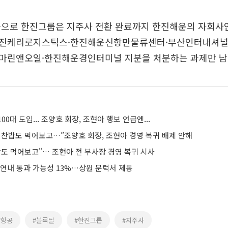
공으로 한진그룹은 지주사 전환 완료까지 한진해운의 자회사
한진케리로지스틱스·한진해운신항만물류센터·부산인터내셔널
마린앤오일·한진해운경인터미널 지분을 처분하는 과제만 남
0대 도입... 조양호 회장, 조현아 행보 언급엔...
 찬밥도 먹어보고…”조양호 회장, 조현아 경영 복귀 배제 안해
밥도 먹어보고"… 조현아 전 부사장 경영 복귀 시사
 연내 통과 가능성 13%…상원 문턱서 제동
한항공
#블록딜
#한진그룹
#지주사