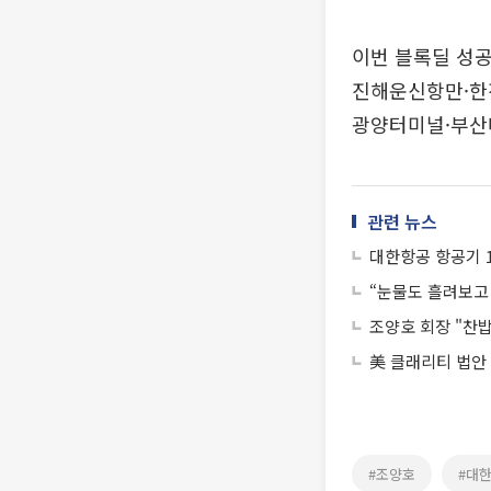
이번 블록딜 성
진해운신항만·
광양터미널·부산
관련 뉴스
대한항공 항공기 10
“눈물도 흘려보고
조양호 회장 "찬
美 클래리티 법안
#조양호
#대