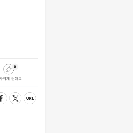
0
가취재 원해요