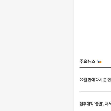
주요뉴스
22일 만에 다시 문 
입추매직 '불발', 처