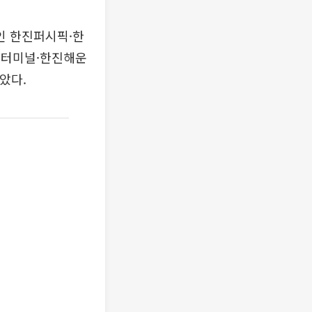
인 한진퍼시픽·한
터미널·한진해운
았다.