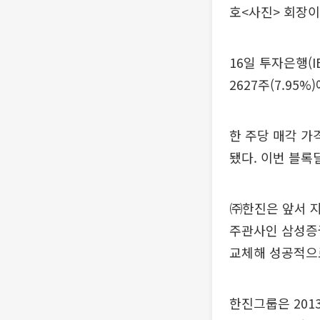
호<사진> 회장이
16일 투자은행(
2627주(7.95
한 주당 매각 가격
됐다. 이번 블록
㈜한진은 앞서 지
주관사인 삼성증
교체해 성공적으
한진그룹은 201