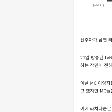
(=택시)
신주아가 남편 
21일 방송된 t
하는 장면이 전해
이날 MC 이영자
고 했지만 MC들
이에 라차나쿤은