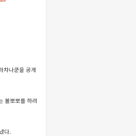
 라차나쿤을 공개
는 볼뽀뽀를 하려
냈다.