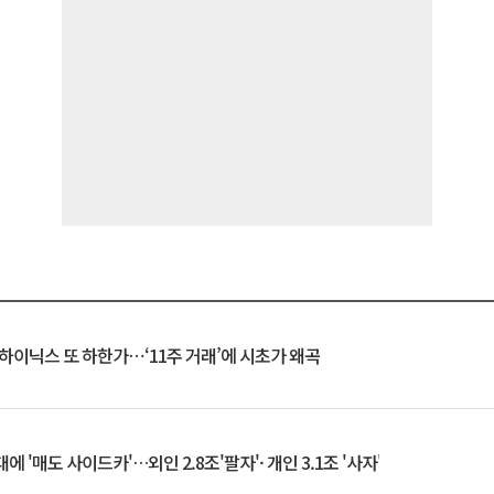
K하이닉스 또 하한가⋯‘11주 거래’에 시초가 왜곡
 '매도 사이드카'…외인 2.8조'팔자'· 개인 3.1조 '사자'