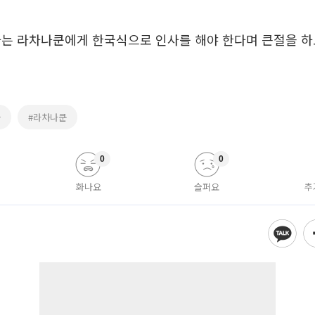
자는 라차나쿤에게 한국식으로 인사를 해야 한다며 큰절을 하
아
#라차나쿤
0
0
화나요
슬퍼요
추