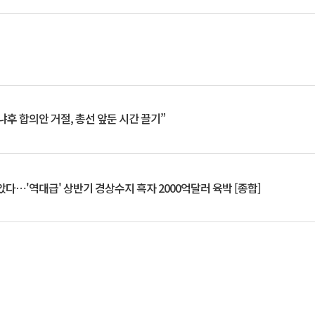
냐후 합의안 거절, 총선 앞둔 시간 끌기”
았다⋯'역대급' 상반기 경상수지 흑자 2000억달러 육박 [종합]