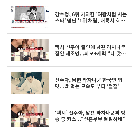
강수정, 6위 차지한 '여왕처럼 사는
스타' 명단 '1위 채림, 대륙서 호화
로운 생활'
택시 신주아 출연에 남편 라차나쿤
집안 재조명...외모+재력 “다 갖췄
네”
신주아, 남편 라차나쿤 한국인 입
맛...밥 먹는 모습도 부티 ‘철철’
‘택시’ 신주아, 남편 라차나쿤과 방
송 중 키스...“신혼부부 달달하네”