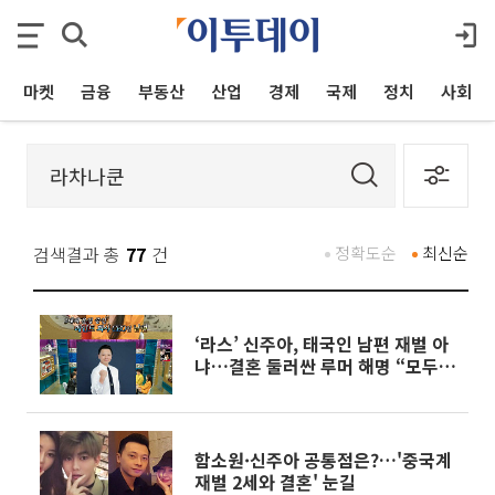
마켓
금융
부동산
산업
경제
국제
정치
사회
검색결과 총
77
건
정확도순
최신순
‘라스’ 신주아, 태국인 남편 재벌 아
냐…결혼 둘러싼 루머 해명 “모두
사실 아냐”
함소원·신주아 공통점은?…'중국계
재벌 2세와 결혼' 눈길