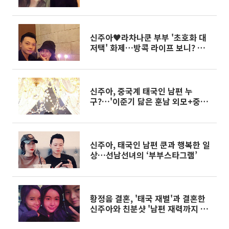
신주아♥라차나쿤 부부 '초호화 대
저택' 화제…방콕 라이프 보니? 여
전히 '달달한 신혼' 분위기
신주아, 중국계 태국인 남편 누
구?…'이준기 닮은 훈남 외모+중견
페인트 회사 경영인 2세'
신주아, 태국인 남편 쿤과 행복한 일
상…선남선녀의 ‘부부스타그램’
황정음 결혼, '태국 재벌'과 결혼한
신주아와 친분샷 '남편 재력까지 닮
은꼴?'