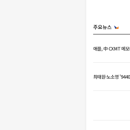
주요뉴스
애플, 中 CXMT 메
최태원·노소영 '944