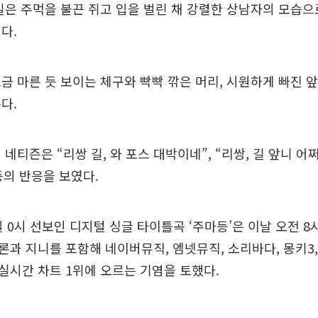
길은 주먹을 불끈 쥐고 입을 벌린 채 강렬한 상남자의 모습
다.
금 마른 듯 보이는 체구와 빡빡 깎은 머리, 시원하게 빠진 
다.
네티즌은 “리쌍 길, 와 포스 대박이네”, “리쌍, 길 앞니 어쩌
등의 반응을 보였다.
일 0시 선보인 디지털 싱글 타이틀곡 ‘주마등’은 이날 오전 8
과 지니를 포함해 네이버뮤직, 엠넷뮤직, 소리바다, 몽키3,
시간 차트 1위에 오르는 기염을 토했다.