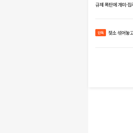
규제 폭탄에 개미·집주
젖소 섞어놓고 
단독