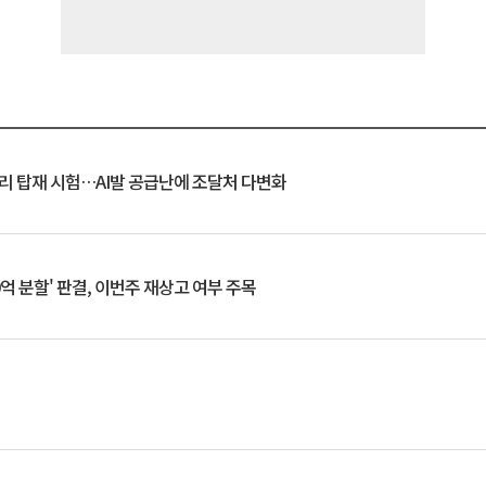
모리 탑재 시험…AI발 공급난에 조달처 다변화
0억 분할' 판결, 이번주 재상고 여부 주목