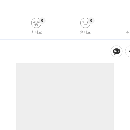
0
0
화나요
슬퍼요
추