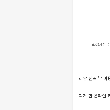
▲길(사진=
리쌍 신곡 ‘주마
과거 한 온라인 