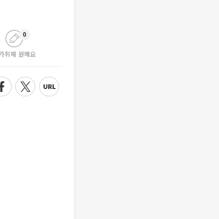
0
가취재 원해요