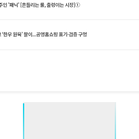
인 '패닉' [흔들리는 룰, 출렁이는 시장]①
‘한우 원육’ 팔이...공영홈쇼핑 표기·검증 구멍