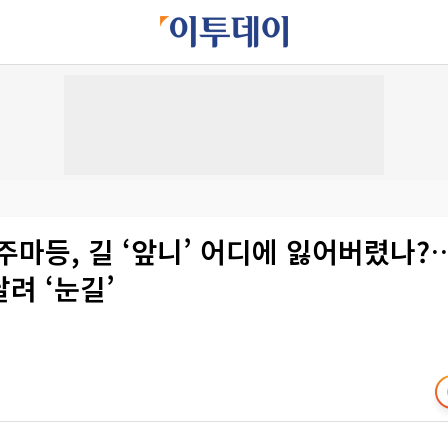
주마등, 길 ‘앞니’ 어디에 잃어버렸나?
려 ‘눈길’