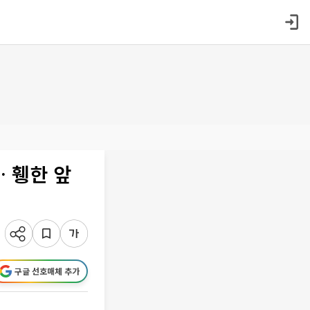
… 휑한 앞
구글 선호매체 추가