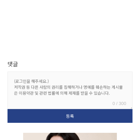
댓글
0 / 300