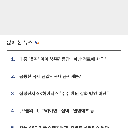
많이 본 뉴스
태풍 '돌핀' 이어 '찬홈' 등장…예상 경로에 한국 '한숨'
1.
급등한 국제 금값…국내 금시세는?
2.
삼성전자·SK하이닉스 “주주 환원 강화 방안 마련”
3.
[오늘의 IR] 고려아연ㆍ심텍ㆍ엘앤에프 등
4.
오늘 KBO 긴급 실행위원회, 주말도 폭염취소 될까
5.