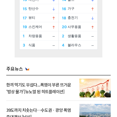
주요뉴스
한끼 먹기도 무섭다...폭염이 부른 뜨거운
‘밥상 물가’[뉴노멀 된 히트플레이션]
39도까지 치솟는다⋯수도권ㆍ광양 폭염
중대경보 [날씨]