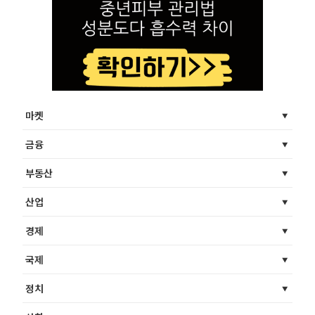
마켓
금융
부동산
산업
경제
국제
정치