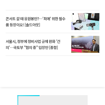
콘서트 갈 때 응원봉만?⋯'최애' 위한 필수
품 등장이오! [솔드아웃]
서울시, 정부에 정비사업 규제 완화 '건
의'⋯국토부 "협의 중" 입장만 [종합]