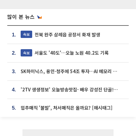
많이 본 뉴스
전북 완주 삼례읍 공장서 화재 발생
속보
1.
서울도 '40도'…오늘 노원 40.2도 기록
속보
2.
SK하이닉스, 용인·청주에 54조 투자…AI 메모리 생산기지 키운다
3.
'2TV 생생정보' 오늘방송맛집- 배우 강성진 단골! 쌀국수ㆍ푸팟퐁 커리 맛집 '블○○○'
4.
입추매직 '불발', 처서매직은 올까요? [해시태그]
5.