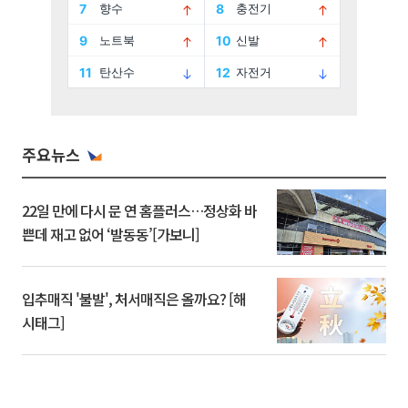
주요뉴스
22일 만에 다시 문 연 홈플러스…정상화 바
쁜데 재고 없어 ‘발동동’[가보니]
입추매직 '불발', 처서매직은 올까요? [해
시태그]