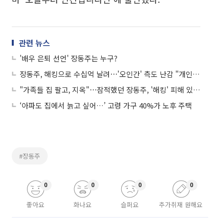
관련 뉴스
'배우 은퇴 선언' 장동주는 누구?
장동주, 해킹으로 수십억 날려⋯'오인간' 측도 난감 "개인적 이슈"
"가족들 집 팔고, 지옥"⋯잠적했던 장동주, '해킹' 피해 있었다
‘아파도 집에서 늙고 싶어…’ 고령 가구 40%가 노후 주택
#장동주
0
0
0
0
좋아요
화나요
슬퍼요
추가취재 원해요