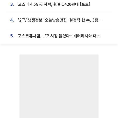
코스피 4.58% 하락, 환율 1420원대 [포토]
3.
'2TV 생생정보' 오늘방송맛집- 결정적 한 수, 3종 메밀면! 메밀 소바 맛집 '의○○○○'
4.
포스코퓨처엠, LFP 시장 뚫었다…배터리사와 대규모 장기 공급 합의
5.