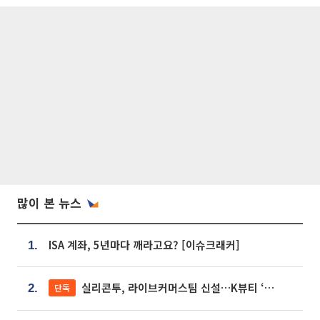
많이 본 뉴스
ISA 계좌, 5년마다 깨라고요? [이슈크래커]
1.
실리콘투, 라이브커머스팀 신설…K뷰티 ‘글로벌 판매망’ 확대[K뷰티 라방戰]
단독
2.