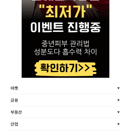
마켓
금융
부동산
산업