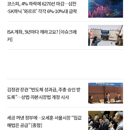
코스피, 4% 하락에 6270선 마감…삼전
·SK하닉 '와르르' 각각 6%·10%대 급락
ISA 계좌, 5년마다 깨라고요? [이슈크래
커]
김정관 장관 “반도체 성과급, 주총 승인 받
도록”…상법·자본시장법 개정 시사
세금 꺼낸 정부에…오세훈 서울시장 “집값
해법은 공급” [종합]