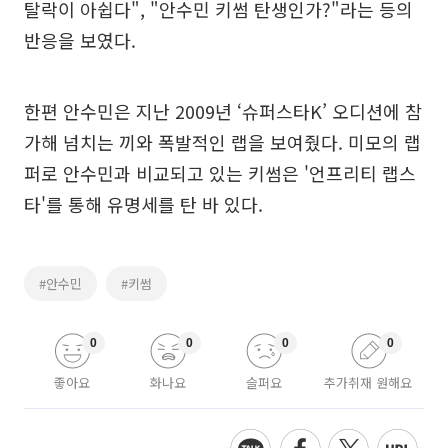
탈락이 아쉽다", "안수민 키썸 탄생인가?"라는 등의
반응을 보였다.
한편 안수민은 지난 2009년 ‘슈퍼스타K’ 오디션에 참
가해 넘치는 끼와 폭발적인 랩을 보여줬다. 미모의 랩
퍼로 안수민과 비교되고 있는 키썸은 '언프리티 랩스
타'를 통해 유명세를 탄 바 있다.
#안수민
#키썸
0
0
0
0
좋아요
화나요
슬퍼요
추가취재 원해요