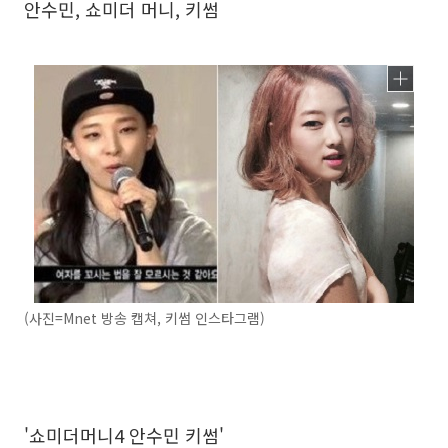
안수민, 쇼미더 머니, 키썸
(사진=Mnet 방송 캡쳐, 키썸 인스타그램)
'쇼미더머니4 안수민 키썸'