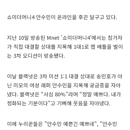
쇼미더머니4 안수민이 온라인을 후끈 달구고 있다.
지난 10일 방송된 Mnet '쇼미더머니4'에서는 참가자
가 직접 대결할 상대를 지목해 1대1로 랩 배틀을 벌이
는 3차 오디션이 방송됐다.
이날 블랙넛은 3차 미션 1:1 대결 상대로 송민호가 아
닌 미모의 여성 래퍼 안수민을 지목해 궁금증을 자아
냈다. 블랙넛은 “사심 80%”라며 “정말 예쁘다. 내가
정화되는 기분이다”고 기뻐해 웃음을 자아냈다.
이에 누리꾼들은 "안수민 예쁜긴 예쁘네", "안수민