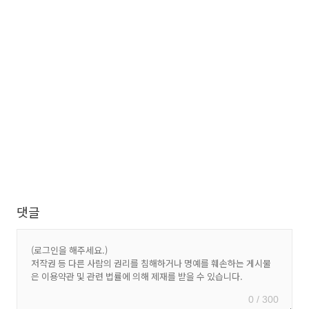
댓글
0 / 300