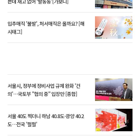
쁜데 재고 없어 ‘발동동’[가보니]
입추매직 '불발', 처서매직은 올까요? [해
시태그]
서울시, 정부에 정비사업 규제 완화 '건
의'⋯국토부 "협의 중" 입장만 [종합]
서울 40도 찍더니 하남 40.8도·광양 40.2
도…전국 '펄펄'