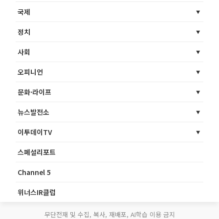
국제
정치
사회
오피니언
문화·라이프
뉴스발전소
이투데이TV
스페셜리포트
Channel 5
위너스IR클럽
무단전재 및 수집, 복사, 재배포, AI학습 이용 금지