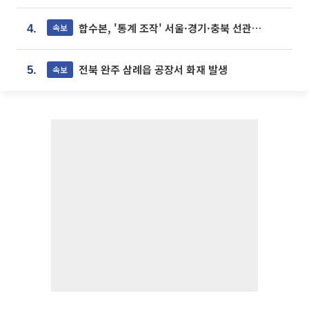
합수본, '통계 조작' 서울·경기·충북 선관위 등 추가 압수수색
속보
4.
전북 완주 삼례읍 공장서 화재 발생
속보
5.