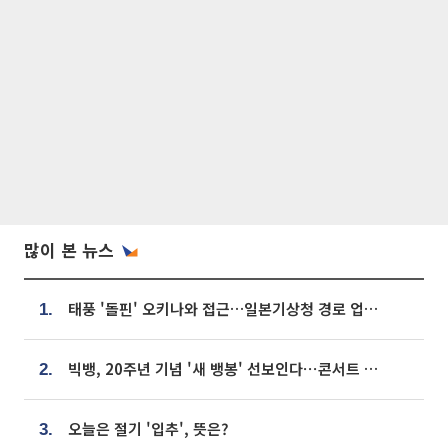
많이 본 뉴스
태풍 '돌핀' 오키나와 접근…일본기상청 경로 업데이트
1.
빅뱅, 20주년 기념 '새 뱅봉' 선보인다⋯콘서트 앞두고 팝업 개최
2.
오늘은 절기 '입추', 뜻은?
3.