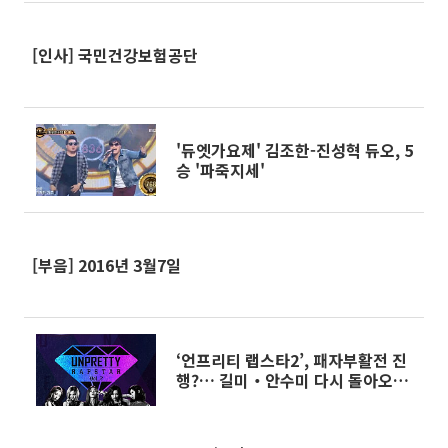
[인사] 국민건강보험공단
'듀엣가요제' 김조한-진성혁 듀오, 5
승 '파죽지세'
[부음] 2016년 3월7일
‘언프리티 랩스타2’, 패자부활전 진
행?… 길미‧안수미 다시 돌아오나
‘관심집중’