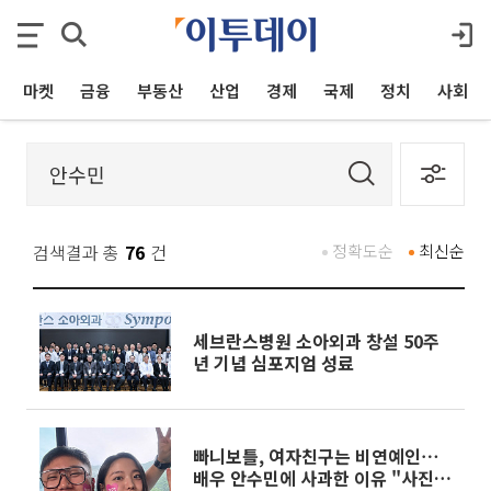
마켓
금융
부동산
산업
경제
국제
정치
사회
검색결과 총
76
건
정확도순
최신순
세브란스병원 소아외과 창설 50주
년 기념 심포지엄 성료
빠니보틀, 여자친구는 비연예인⋯
배우 안수민에 사과한 이유 "사진