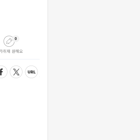
0
가취재 원해요