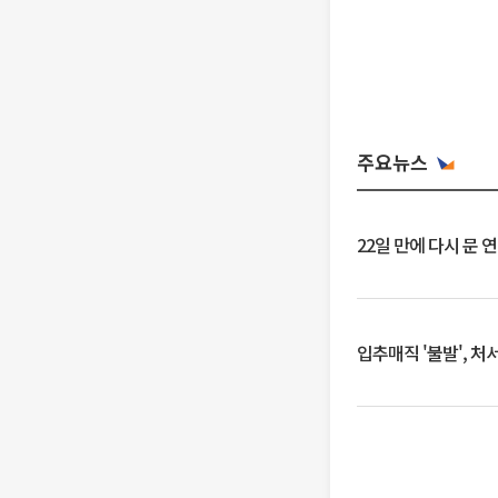
주요뉴스
22일 만에 다시 문 
입추매직 '불발', 처