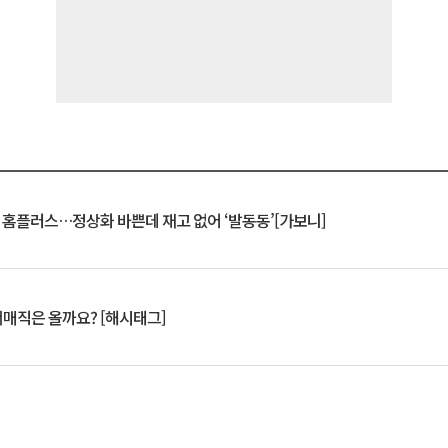
연 홈플러스…정상화 바쁜데 재고 없어 ‘발동동’[가보니]
서매직은 올까요? [해시태그]