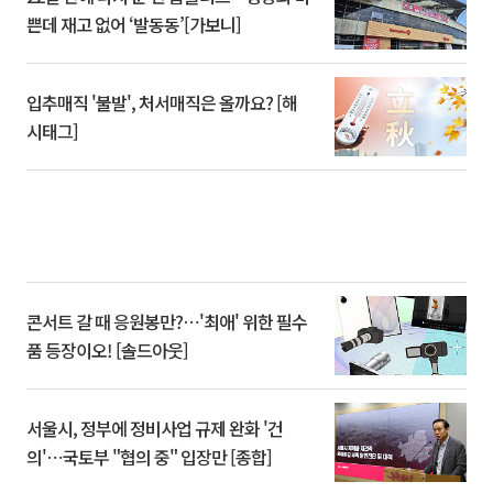
쁜데 재고 없어 ‘발동동’[가보니]
입추매직 '불발', 처서매직은 올까요? [해
시태그]
콘서트 갈 때 응원봉만?⋯'최애' 위한 필수
품 등장이오! [솔드아웃]
서울시, 정부에 정비사업 규제 완화 '건
의'⋯국토부 "협의 중" 입장만 [종합]