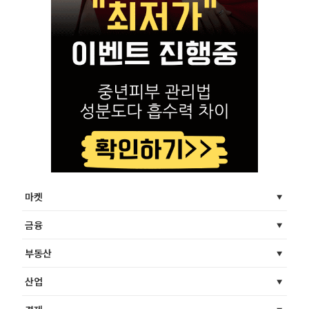
마켓
금융
부동산
산업