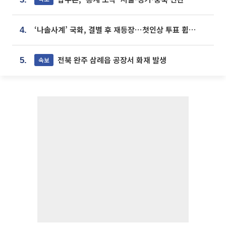
‘나솔사계’ 국화, 결별 후 재등장⋯첫인상 투표 휩쓸고 ‘인기녀’ 등극
4.
전북 완주 삼례읍 공장서 화재 발생
속보
5.