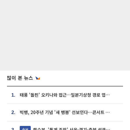
많이 본 뉴스
태풍 '돌핀' 오키나와 접근…일본기상청 경로 업데이트
1.
빅뱅, 20주년 기념 '새 뱅봉' 선보인다⋯콘서트 앞두고 팝업 개최
2.
합수본, '통계 조작' 서울·경기·충북 선관위 등 추가 압수수색
속보
3.