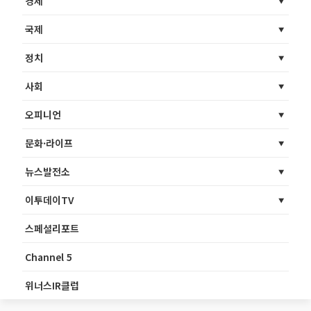
경제
국제
정치
사회
오피니언
문화·라이프
뉴스발전소
이투데이TV
스페셜리포트
Channel 5
위너스IR클럽