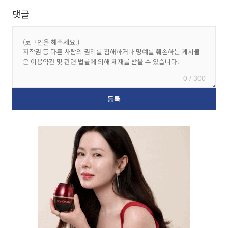
댓글
0 / 300