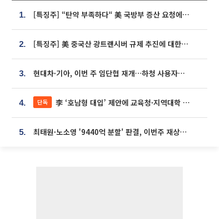
[특징주] “탄약 부족하다“ 美 국방부 증산 요청에⋯국내 방산주 급등세
1.
[특징주] 美 중국산 광트랜시버 규제 추진에 대한광통신 등 광통신株 강세
2.
현대차·기아, 이번 주 임단협 재개…하청 사용자성 재심도 ‘변수’
3.
李 ‘호남형 대입’ 제안에 교육청·지역대학 서·논술형 입시 연계 '착수'
단독
4.
최태원·노소영 '9440억 분할' 판결, 이번주 재상고 여부 주목
5.