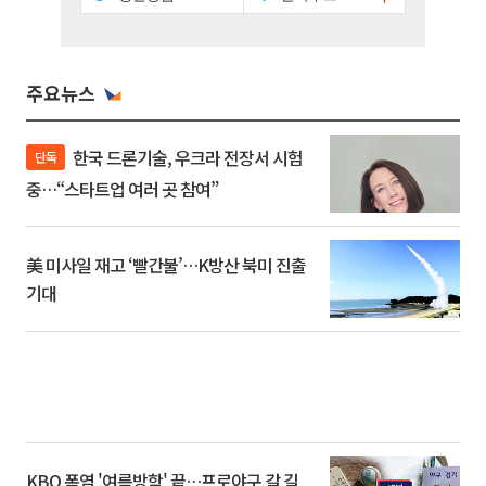
주요뉴스
한국 드론기술, 우크라 전장서 시험
단독
중…“스타트업 여러 곳 참여”
美 미사일 재고 ‘빨간불’…K방산 북미 진출
기대
KBO 폭염 '여름방학' 끝…프로야구 갈 길