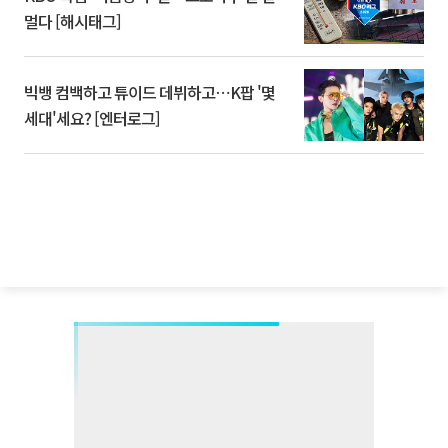
멀다 [해시태그]
빅뱅 컴백하고 튜이드 데뷔하고⋯K팝 '몇
세대'세요? [엔터로그]