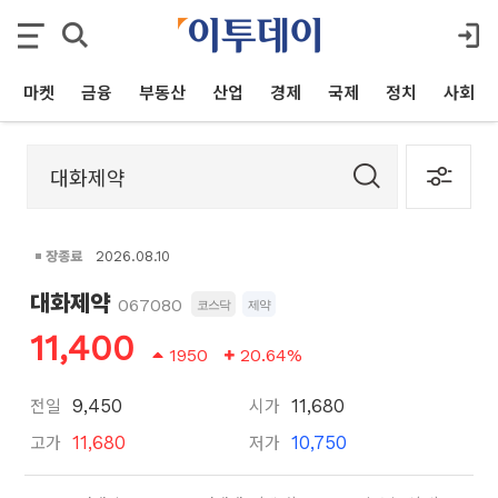
마켓
금융
부동산
산업
경제
국제
정치
사회
장종료
2026.08.10
대화제약
067080
코스닥
제약
11,400
1950
20.64%
전일
시가
9,450
11,680
고가
저가
11,680
10,750