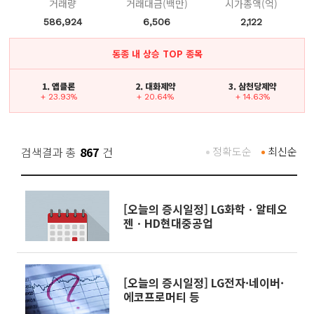
거래량
거래대금(백만)
시가총액(억)
586,924
6,506
2,122
동종 내 상승 TOP 종목
1. 앱클론
2. 대화제약
3. 삼천당제약
+ 23.93%
+ 20.64%
+ 14.63%
검색결과 총
867
건
정확도순
최신순
[오늘의 증시일정] LG화학ㆍ알테오
젠ㆍHD현대중공업
[오늘의 증시일정] LG전자·네이버·
에코프로머티 등