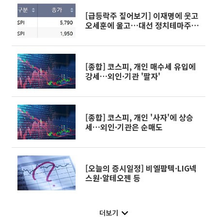
[급등락주 짚어보기] 이재명에 웃고
오세훈에 울고…대선 정치테마주
上·下
[종합] 코스피, 개인 매수세 유입에
강세…외인·기관 '팔자'
[종합] 코스피, 개인 '사자'에 상승
세…외인·기관은 순매도
[오늘의 증시일정] 비엘팜텍·LIG넥
스원·알테오젠 등
더보기