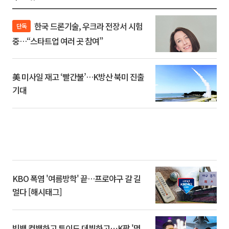
한국 드론기술, 우크라 전장서 시험
단독
중…“스타트업 여러 곳 참여”
美 미사일 재고 ‘빨간불’…K방산 북미 진출
기대
KBO 폭염 '여름방학' 끝…프로야구 갈 길
멀다 [해시태그]
빅뱅 컴백하고 튜이드 데뷔하고⋯K팝 '몇