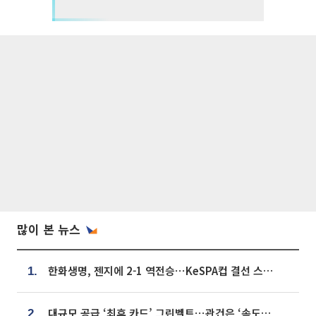
많이 본 뉴스
한화생명, 젠지에 2-1 역전승⋯KeSPA컵 결선 스테이지 2 직행
1.
대규모 공급 ‘최후 카드’ 그린벨트⋯관건은 ‘속도’ [주택공급 승부수의 조건]
2.