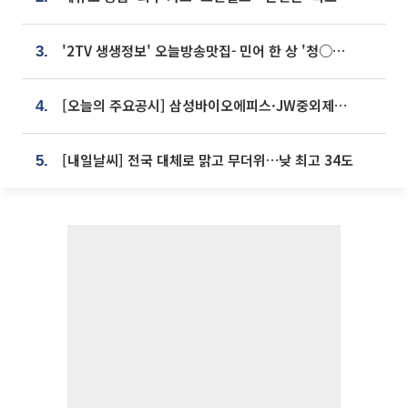
'2TV 생생정보' 오늘방송맛집- 민어 한 상 '청○○○' vs 전복 한 상 '명○'
3.
[오늘의 주요공시] 삼성바이오에피스·JW중외제약·한미반도체·SK바이오사이언스 등
4.
[내일날씨] 전국 대체로 맑고 무더위…낮 최고 34도
5.