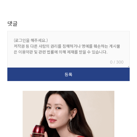
댓글
0 / 300