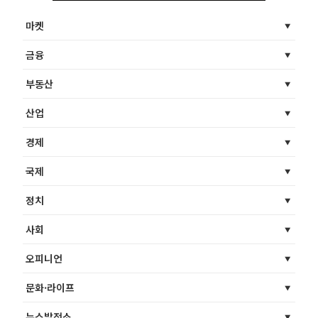
마켓
금융
부동산
산업
경제
국제
정치
사회
오피니언
문화·라이프
뉴스발전소