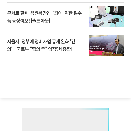
콘서트 갈 때 응원봉만?⋯'최애' 위한 필수
품 등장이오! [솔드아웃]
서울시, 정부에 정비사업 규제 완화 '건
의'⋯국토부 "협의 중" 입장만 [종합]