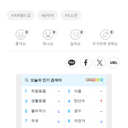
#여자월드컵
#윤덕여
#지소연
0
0
0
0
좋아요
화나요
슬퍼요
추가취재 원해요