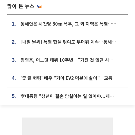
많이 본 뉴스
동해안은 시간당 80㎜ 폭우, 그 외 지역은 폭염…‘극과 극 날씨’
1.
[내일 날씨] 폭염 한풀 꺾여도 무더위 계속⋯동해안 이틀 연속 비
2.
임영웅, 어느덧 데뷔 10주년⋯"가진 것 없던 시절, 내 앞엔 20명의 팬뿐"
3.
'굿 윌 헌팅' 배우 "기아 EV2 덕분에 살아"…교통사고 후 안전성 극찬
4.
李대통령 “청년이 결혼 망설이는 일 없어야...제도상 불이익 조사”
5.