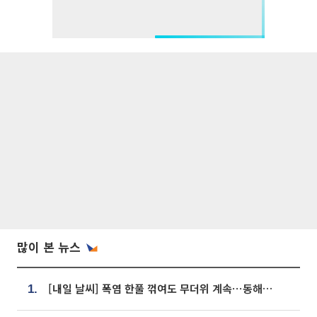
많이 본 뉴스
[내일 날씨] 폭염 한풀 꺾여도 무더위 계속⋯동해안 이틀 연속 비
1.