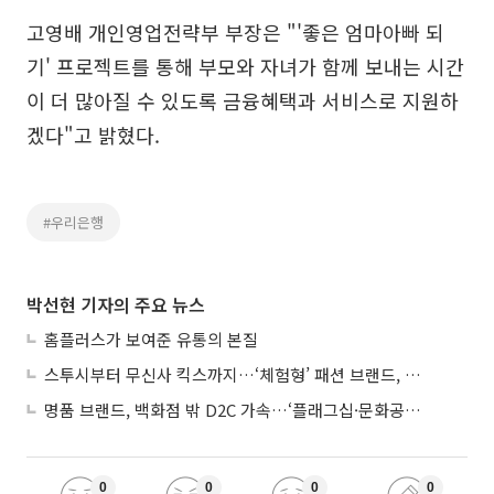
고영배 개인영업전략부 부장은 "'좋은 엄마아빠 되
기' 프로젝트를 통해 부모와 자녀가 함께 보내는 시간
이 더 많아질 수 있도록 금융혜택과 서비스로 지원하
겠다"고 밝혔다.
#우리은행
박선현 기자의 주요 뉴스
홈플러스가 보여준 유통의 본질
스투시부터 무신사 킥스까지…‘체험형’ 패션 브랜드, 잇단 제주행
명품 브랜드, 백화점 밖 D2C 가속…‘플래그십·문화공간’ 전략 눈길
0
0
0
0