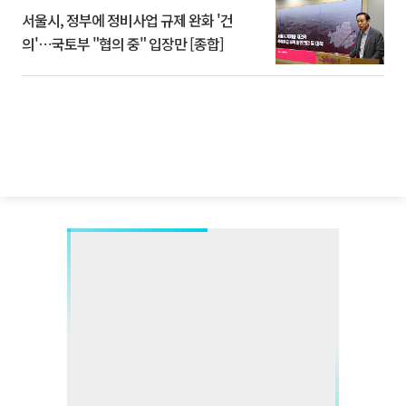
서울시, 정부에 정비사업 규제 완화 '건
의'⋯국토부 "협의 중" 입장만 [종합]