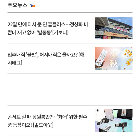
주요뉴스
22일 만에 다시 문 연 홈플러스…정상화 바
쁜데 재고 없어 ‘발동동’[가보니]
입추매직 '불발', 처서매직은 올까요? [해
시태그]
콘서트 갈 때 응원봉만?⋯'최애' 위한 필수
품 등장이오! [솔드아웃]