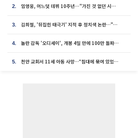
임영웅, 어느덧 데뷔 10주년⋯"가진 것 없던 시절, 내 앞엔 20명의 팬뿐"
2.
김희철, '뒤집힌 태극기' 지적 후 정치색 논란…"좌우 떠나 우리나라 국기"
3.
놀란 감독 '오디세이', 개봉 4일 만에 100만 돌파⋯'왕사남' 보다 빠르다
4.
천안 교회서 11세 아동 사망…“침대에 묶여 있었다” 진술 확보
5.