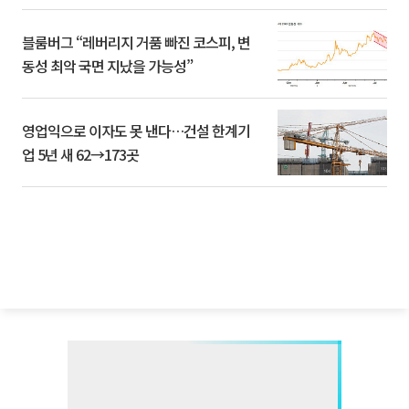
블룸버그 “레버리지 거품 빠진 코스피, 변
동성 최악 국면 지났을 가능성”
영업익으로 이자도 못 낸다…건설 한계기
업 5년 새 62→173곳