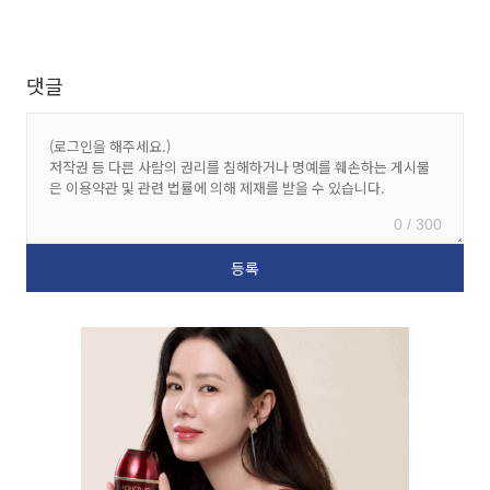
댓글
0 / 300