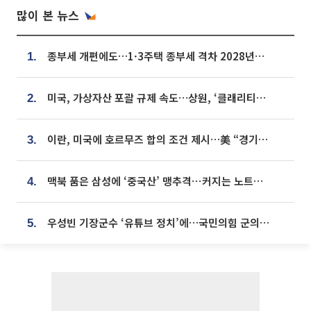
많이 본 뉴스
종부세 개편에도…1·3주택 종부세 격차 2028년부터 확대
1.
미국, 가상자산 포괄 규제 속도…상원, ‘클래리티법’ 9월 절차투표 추진
2.
이란, 미국에 호르무즈 합의 조건 제시…美 “경기 아직 안 끝나” [종합]
3.
맥북 품은 삼성에 ‘중국산’ 맹추격⋯커지는 노트북 OLED 시장
4.
우성빈 기장군수 ‘유튜브 정치’에…국민의힘 군의원들 집단 반발
5.