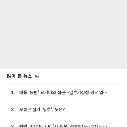
많이 본 뉴스
태풍 '돌핀' 오키나와 접근…일본기상청 경로 업데이트
1.
오늘은 절기 '입추', 뜻은?
2.
빅뱅, 20주년 기념 '새 뱅봉' 선보인다⋯콘서트 앞두고 팝업 개최
3.