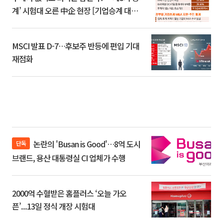
계’ 시험대 오른 中企 현장 [기업승계 대전
환]
MSCI 발표 D-7…후보주 반등에 편입 기대
재점화
논란의 'Busan is Good'…8억 도시
단독
브랜드, 용산 대통령실 CI 업체가 수행
2000억 수혈받은 홈플러스 ‘오늘 가오
픈’...13일 정식 개장 시험대