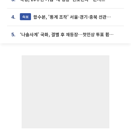
합수본, '통계 조작' 서울·경기·충북 선관위 등 추가 압수수색
속보
4.
‘나솔사계’ 국화, 결별 후 재등장⋯첫인상 투표 휩쓸고 ‘인기녀’ 등극
5.