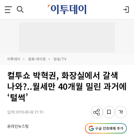
이투데이
문화·라이프
방송/TV
컬투쇼 박혁권, 화장실에서 갈색
나와?..월세만 40개월 밀린 과거에
‘털썩’
입력 2015-03-02 21:51
온라인뉴스팀
구글 선호매체 추가