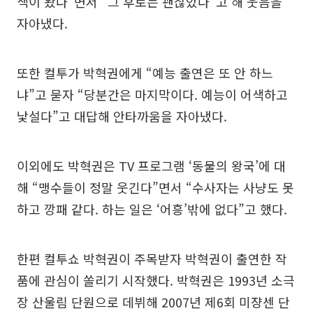
색이 왔다”면서 “그 후로는 괜찮았다”고 해 웃음을
자아냈다.
또한 컬투가 박혁권에게 “예능 출연은 또 안 하느
냐”고 묻자 “당분간은 마지막이다. 예능이 어색하고
낯설다”고 대답해 안타까움을 자아냈다.
이외에도 박혁권은 TV 프로그램 ‘동물의 왕국’에 대
해 “맹수들이 정말 웃긴다”면서 “수사자는 사냥도 못
하고 깡패 같다. 하는 일은 ‘어흥’밖에 없다”고 했다.
한편 컬투쇼 박혁권이 주목받자 박혁권이 출연한 작
품에 관심이 쏠리기 시작했다. 박혁권은 1993년 소극
장 산울림 단원으로 데뷔해 2007년 제6회 미쟝센 단