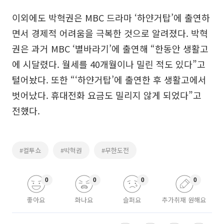
이외에도 박혁권은 MBC 드라마 ‘하얀거탑’에 출연하
면서 경제적 어려움을 극복한 것으로 알려졌다. 박혁
권은 과거 MBC ‘별바라기’에 출연해 “한동안 생활고
에 시달렸다. 월세를 40개월이나 밀린 적도 있다”고
털어놨다. 또한 “‘하얀거탑’에 출연한 후 생활고에서
벗어났다. 휴대전화 요금도 밀리지 않게 되었다”고
전했다.
#컬투쇼
#박혁권
#무한도전
0
0
0
0
좋아요
화나요
슬퍼요
추가취재 원해요