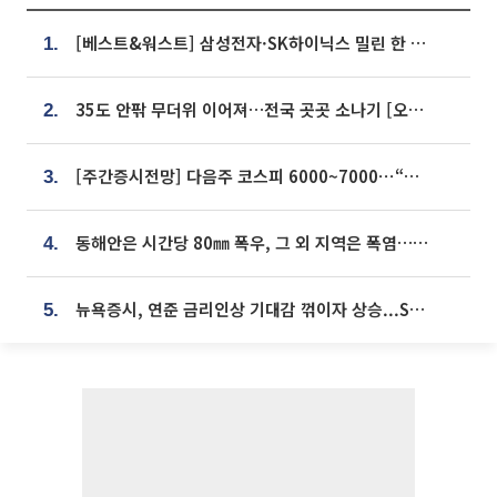
[베스트&워스트] 삼성전자·SK하이닉스 밀린 한 주…상상인증권은 85% 급등
1.
35도 안팎 무더위 이어져…전국 곳곳 소나기 [오늘 날씨]
2.
[주간증시전망] 다음주 코스피 6000~7000⋯“外人 수급은 정책이 변수”
3.
동해안은 시간당 80㎜ 폭우, 그 외 지역은 폭염…‘극과 극 날씨’
4.
뉴욕증시, 연준 금리인상 기대감 꺾이자 상승...S&P500 사상 최고치 [종합]
5.