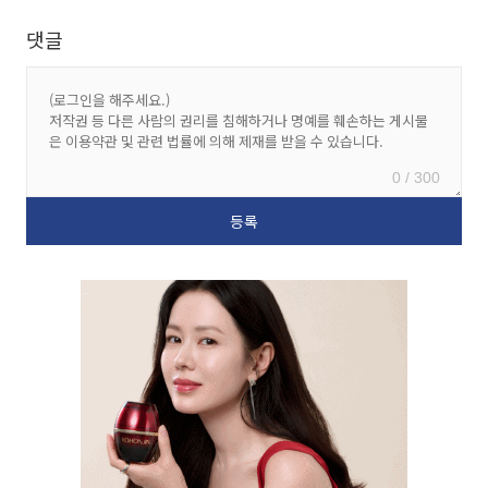
댓글
0 / 300