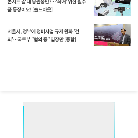
콘서트 갈 때 응원봉만?⋯'최애' 위한 필수
품 등장이오! [솔드아웃]
서울시, 정부에 정비사업 규제 완화 '건
의'⋯국토부 "협의 중" 입장만 [종합]