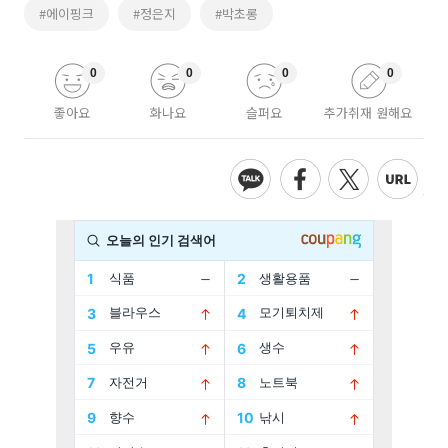
#에이핑크
#정은지
#박초롱
0
0
0
0
좋아요
화나요
슬퍼요
추가취재 원해요