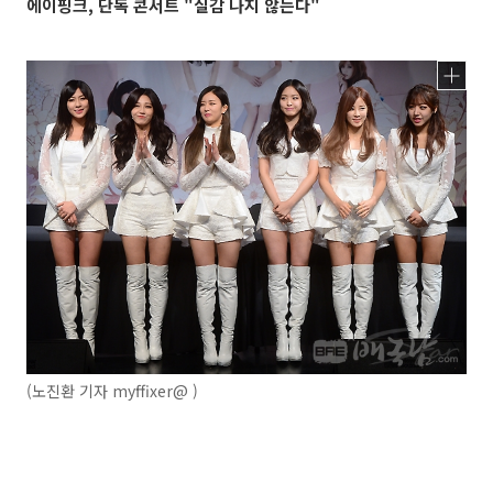
에이핑크, 단독 콘서트 "실감 나지 않는다"
(노진환 기자 myffixer@ )