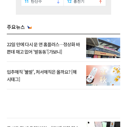
주요뉴스
22일 만에 다시 문 연 홈플러스…정상화 바
쁜데 재고 없어 ‘발동동’[가보니]
입추매직 '불발', 처서매직은 올까요? [해
시태그]