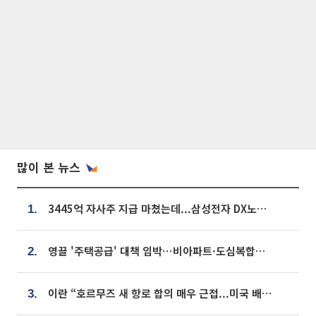
많이 본 뉴스
3445억 자사주 지급 마쳤는데...삼성전자 DX노조, 뒤늦은 '떼쓰기 집회'
1.
영끌 '주택공급' 대책 임박⋯비아파트·도심복합까지 총동원
2.
이란 “호르무즈 새 항로 합의 매우 근접...미국 배상 먼저”
3.