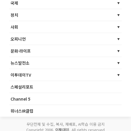
국제
정치
사회
오피니언
문화·라이프
뉴스발전소
이투데이TV
스페셜리포트
Channel 5
위너스IR클럽
무단전재 및 수집, 복사, 재배포, AI학습 이용 금지
Copyright 2006.
이투데이
. All rights reserved