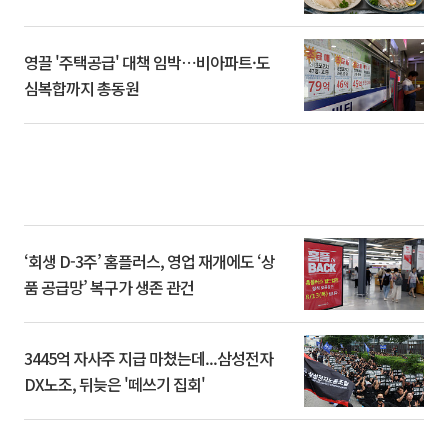
영끌 '주택공급' 대책 임박⋯비아파트·도
심복합까지 총동원
‘회생 D-3주’ 홈플러스, 영업 재개에도 ‘상
품 공급망’ 복구가 생존 관건
3445억 자사주 지급 마쳤는데...삼성전자
DX노조, 뒤늦은 '떼쓰기 집회'