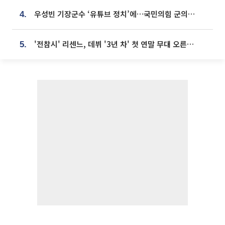
우성빈 기장군수 ‘유튜브 정치’에…국민의힘 군의원들 집단 반발
4.
'전참시' 리센느, 데뷔 '3년 차' 첫 연말 무대 오른다⋯"그동안 섭외 안 와"
5.