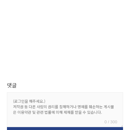
댓글
0 / 300