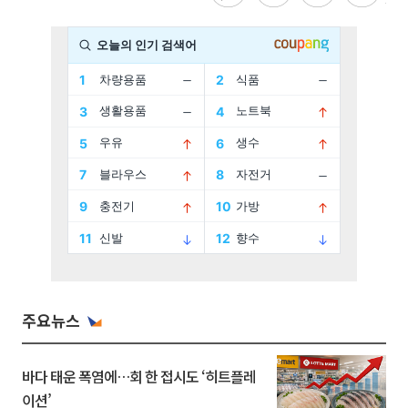
주요뉴스
바다 태운 폭염에…회 한 접시도 ‘히트플레
이션’