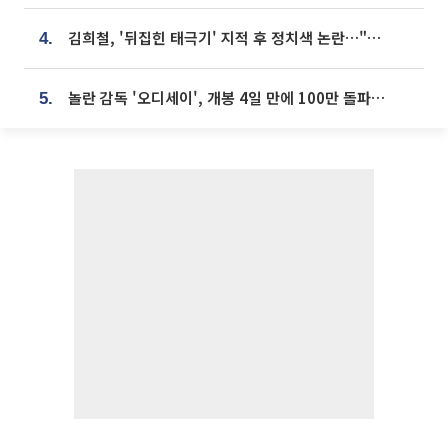
김희철, '뒤집힌 태극기' 지적 후 정치색 논란…"좌우 떠나 우리나라 국기"
4.
놀란 감독 '오디세이', 개봉 4일 만에 100만 돌파⋯'왕사남' 보다 빠르다
5.