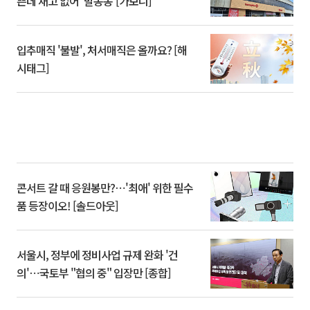
쁜데 재고 없어 ‘발동동’[가보니]
입추매직 '불발', 처서매직은 올까요? [해
시태그]
콘서트 갈 때 응원봉만?⋯'최애' 위한 필수
품 등장이오! [솔드아웃]
서울시, 정부에 정비사업 규제 완화 '건
의'⋯국토부 "협의 중" 입장만 [종합]