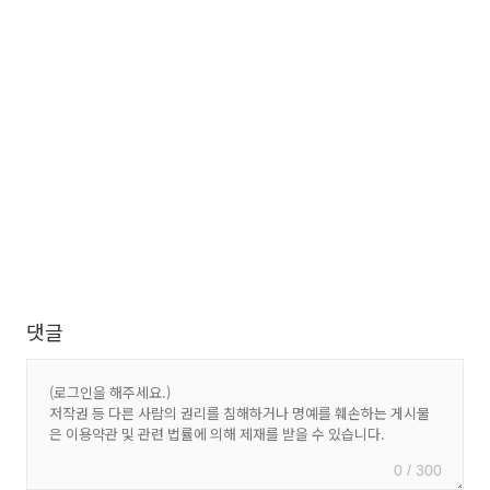
댓글
0 / 300