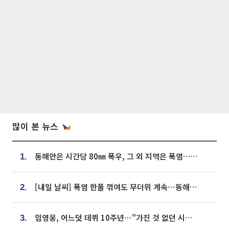
많이 본 뉴스
동해안은 시간당 80㎜ 폭우, 그 외 지역은 폭염…‘극과 극 날씨’
1.
[내일 날씨] 폭염 한풀 꺾여도 무더위 계속⋯동해안 이틀 연속 비
2.
임영웅, 어느덧 데뷔 10주년⋯"가진 것 없던 시절, 내 앞엔 20명의 팬뿐"
3.