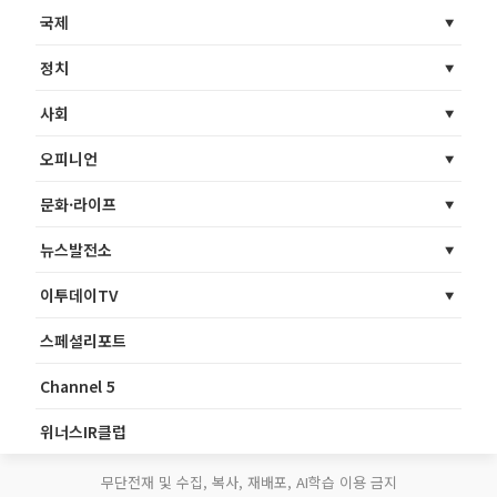
국제
정치
사회
오피니언
문화·라이프
뉴스발전소
이투데이TV
스페셜리포트
Channel 5
위너스IR클럽
무단전재 및 수집, 복사, 재배포, AI학습 이용 금지