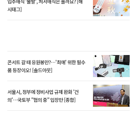
입추매직 '불발', 처서매직은 올까요? [해
시태그]
콘서트 갈 때 응원봉만?⋯'최애' 위한 필수
품 등장이오! [솔드아웃]
서울시, 정부에 정비사업 규제 완화 '건
의'⋯국토부 "협의 중" 입장만 [종합]