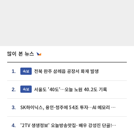
많이 본 뉴스
전북 완주 삼례읍 공장서 화재 발생
속보
1.
서울도 '40도'…오늘 노원 40.2도 기록
속보
2.
SK하이닉스, 용인·청주에 54조 투자…AI 메모리 생산기지 키운다
3.
'2TV 생생정보' 오늘방송맛집- 배우 강성진 단골! 쌀국수ㆍ푸팟퐁 커리 맛집 '블○○○'
4.