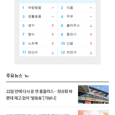
주요뉴스
22일 만에 다시 문 연 홈플러스…정상화 바
쁜데 재고 없어 ‘발동동’[가보니]