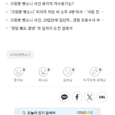
크림빵 뺑소니 사건 용의자 자수동기는?
'크림빵 뺑소니' 피의자 허모 씨 소주 4병 마셔…'사람 친 줄 몰랐다' 진술
크림빵 뺑소니 사건, 19일만에 일단락...경찰 초동수사 부실 논란
‘경험 無도 환영’ 첫 일자리 도전 설명서
#크림빵뺑소니
0
0
0
0
좋아요
화나요
슬퍼요
추가취재 원해요