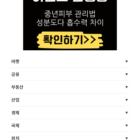
마켓
금융
부동산
산업
경제
국제
정치