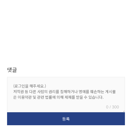
댓글
0 / 300