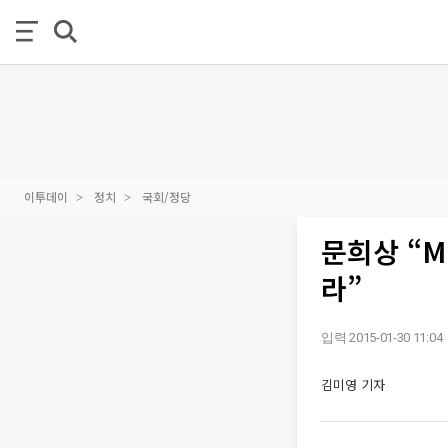
이투데이
정치
국회/정당
문희상 “
라”
입력 2015-01-30 11:04
김미영 기자