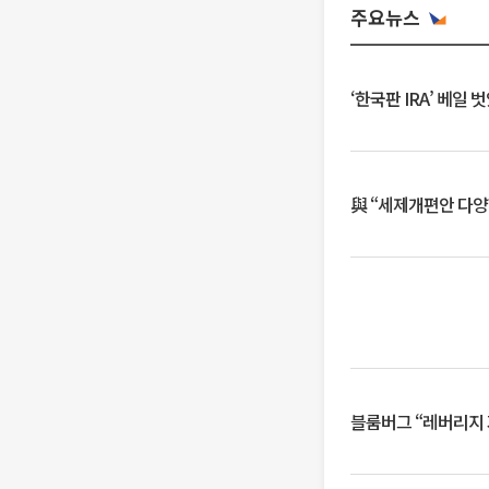
주요뉴스
‘한국판 IRA’ 베
與 “세제개편안 다양
블룸버그 “레버리지 