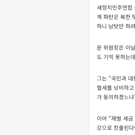
새정치민주연합 문
계 파탄은 북한 
하니 남탓만 하려
문 위원장은 이날
도 기억 못하는데
그는 “국민과 대
혈세를 낭비하고
가 동의하겠느냐
이어 “재벌 세금
강으로 창출된다던