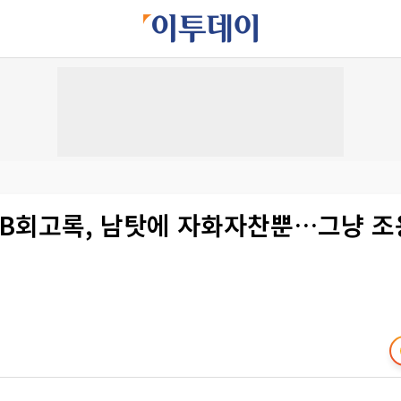
MB회고록, 남탓에 자화자찬뿐…그냥 조