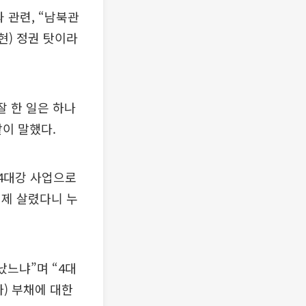
 관련, “남북관
현) 정권 탓이라
잘 한 일은 하나
같이 말했다.
“4대강 사업으로
제 살렸다니 누
났느냐”며 “4대
) 부채에 대한