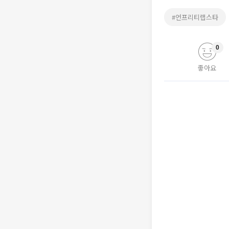
#언프리티랩스타
0
좋아요