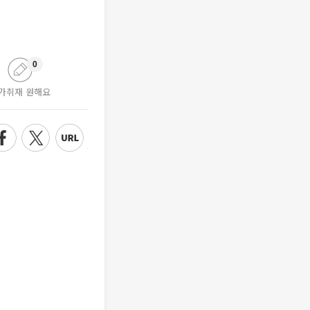
0
가취재 원해요