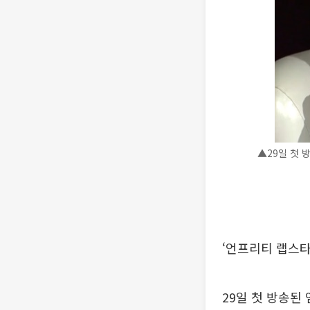
▲29일 첫 
‘언프리티 랩스타
29일 첫 방송된