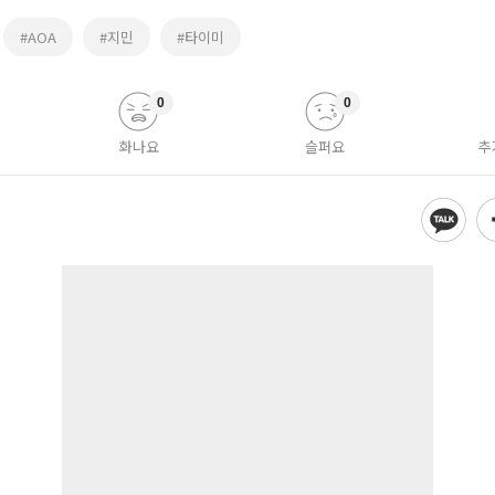
#AOA
#지민
#타이미
0
0
화나요
슬퍼요
추