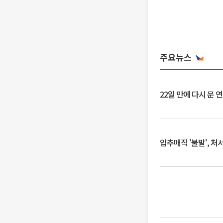
주요뉴스
22일 만에 다시 문 
입추매직 '불발', 처