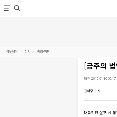
이투데이
정치
국회/정당
[금주의 
입력 2015-01-30 09:17
김의중 기자
대북전단 살포 시 