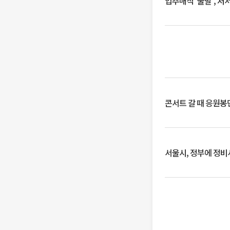
입추매직 '불발', 처
콘서트 갈 때 응원봉만
서울시, 정부에 정비사