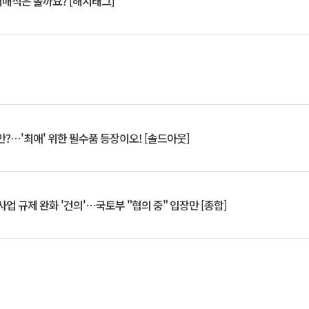
서매직은 올까요? [해시태그]
?⋯'최애' 위한 필수품 등장이오! [솔드아웃]
업 규제 완화 '건의'⋯국토부 "협의 중" 입장만 [종합]