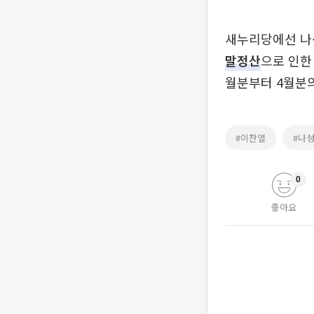
새누리당에선 나성
말정산
으로 인한
월분부터 4월분의
#이찬열
#나
0
좋아요