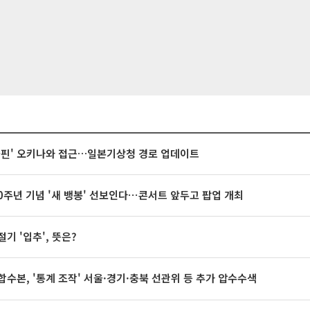
돌핀' 오키나와 접근…일본기상청 경로 업데이트
20주년 기념 '새 뱅봉' 선보인다⋯콘서트 앞두고 팝업 개최
절기 '입추', 뜻은?
합수본, '통계 조작' 서울·경기·충북 선관위 등 추가 압수수색