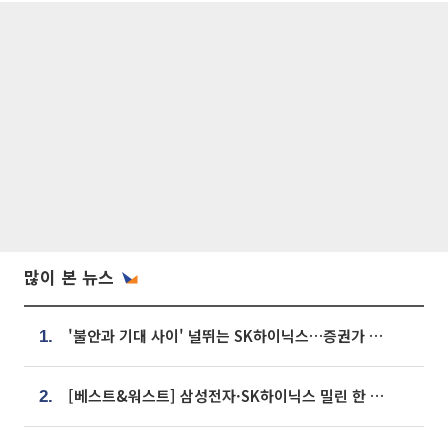
많이 본 뉴스
'불안과 기대 사이' 널뛰는 SK하이닉스…증권가 "HBM4·LTA 기반 펀터멘털 견고"
1.
[베스트&워스트] 삼성전자·SK하이닉스 밀린 한 주…상상인증권은 85% 급등
2.