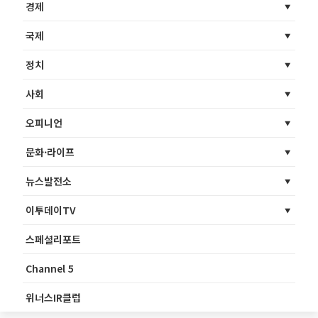
경제
국제
정치
사회
오피니언
문화·라이프
뉴스발전소
이투데이TV
스페셜리포트
Channel 5
위너스IR클럽