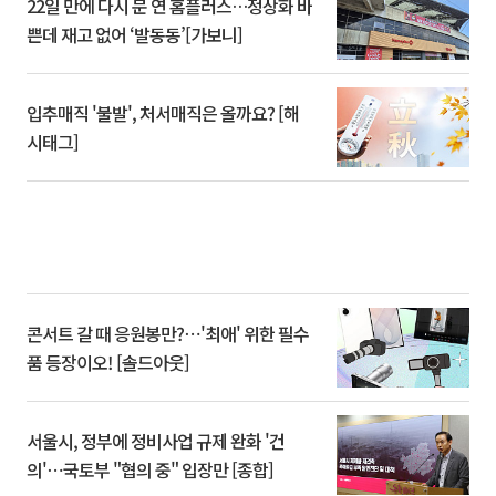
22일 만에 다시 문 연 홈플러스…정상화 바
쁜데 재고 없어 ‘발동동’[가보니]
입추매직 '불발', 처서매직은 올까요? [해
시태그]
콘서트 갈 때 응원봉만?⋯'최애' 위한 필수
품 등장이오! [솔드아웃]
서울시, 정부에 정비사업 규제 완화 '건
의'⋯국토부 "협의 중" 입장만 [종합]