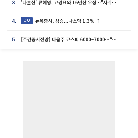
'나혼산' 류혜영, 고경표와 16년산 우정…"자취방서 부모님과 마주쳐"
3.
뉴욕증시, 상승...나스닥 1.3% ↑
속보
4.
[주간증시전망] 다음주 코스피 6000~7000⋯“外人 수급은 정책이 변수”
5.