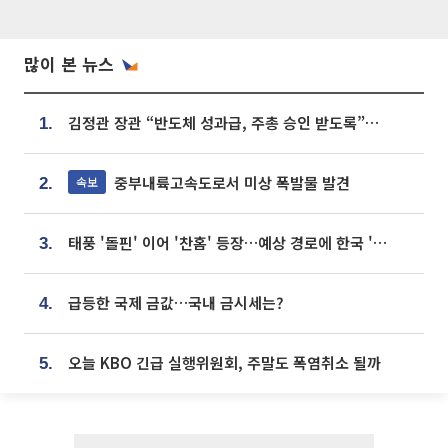
많이 본 뉴스
김정관 장관 “반도체 성과급, 주총 승인 받도록”…상법·자본시장법 개정 시사
1.
중부내륙고속도로서 미상 폭발물 발견
속보
2.
태풍 '돌핀' 이어 '찬홈' 등장…예상 경로에 한국 '한숨'
3.
급등한 국제 금값…국내 금시세는?
4.
오늘 KBO 긴급 실행위원회, 주말도 폭염취소 될까
5.