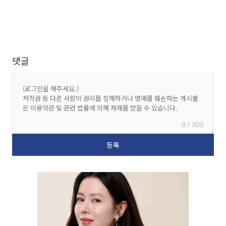
댓글
0 / 300