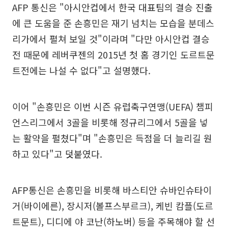
AFP 통신은 "아시안컵에서 한국 대표팀의 결승 진출
에 큰 도움을 준 손흥민은 재기 넘치는 모습을 분데스
리가에서 펼쳐 보일 것"이라며 "다만 아시안컵 결승
전 때문에 레버쿠젠의 2015년 첫 홈 경기인 도르트문
트전에는 나설 수 없다"고 설명했다.
이어 "손흥민은 이번 시즌 유럽축구연맹(UEFA) 챔피
언스리그에서 3골을 비롯해 정규리그에서 5골을 넣
는 활약을 펼쳤다"며 "손흥민은 득점을 더 늘리길 원
하고 있다"고 덧붙였다.
AFP통신은 손흥민을 비롯해 바스티안 슈바인슈타이
거(바이에른), 장시저(볼프스부르크), 케빈 캄플(도르
트문트), 디디에 야 코난(하노버) 등을 주목해야 할 선