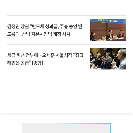
김정관 장관 “반도체 성과급, 주총 승인 받
도록”…상법·자본시장법 개정 시사
세금 꺼낸 정부에…오세훈 서울시장 “집값
해법은 공급” [종합]