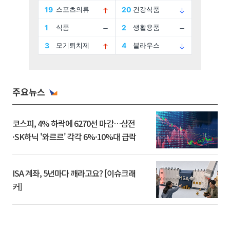
주요뉴스
코스피, 4% 하락에 6270선 마감…삼전
·SK하닉 '와르르' 각각 6%·10%대 급락
ISA 계좌, 5년마다 깨라고요? [이슈크래
커]