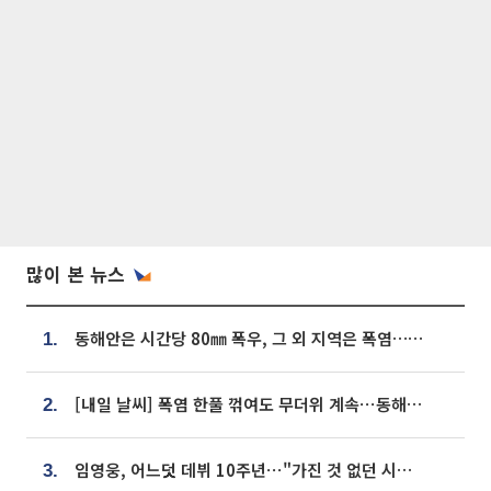
많이 본 뉴스
동해안은 시간당 80㎜ 폭우, 그 외 지역은 폭염…‘극과 극 날씨’
1.
[내일 날씨] 폭염 한풀 꺾여도 무더위 계속⋯동해안 이틀 연속 비
2.
임영웅, 어느덧 데뷔 10주년⋯"가진 것 없던 시절, 내 앞엔 20명의 팬뿐"
3.