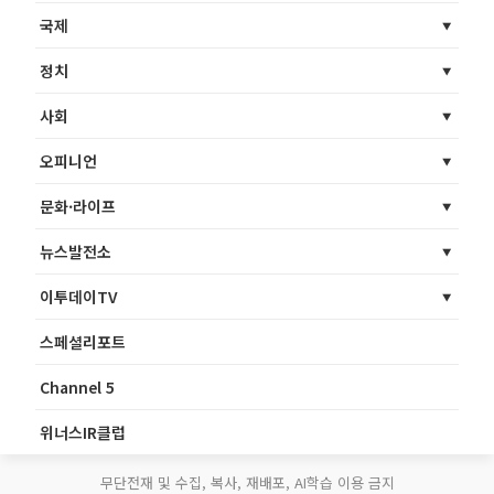
국제
정치
사회
오피니언
문화·라이프
뉴스발전소
이투데이TV
스페셜리포트
Channel 5
위너스IR클럽
무단전재 및 수집, 복사, 재배포, AI학습 이용 금지