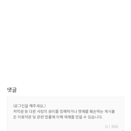
댓글
0 / 300