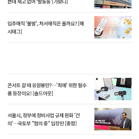
쁜데 재고 없어 ‘발동동’[가보니]
입추매직 '불발', 처서매직은 올까요? [해
시태그]
콘서트 갈 때 응원봉만?⋯'최애' 위한 필수
품 등장이오! [솔드아웃]
서울시, 정부에 정비사업 규제 완화 '건
의'⋯국토부 "협의 중" 입장만 [종합]