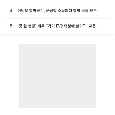
이남오 함평군수, 군공항 소음피해 함평 보상 요구
4.
'굿 윌 헌팅' 배우 "기아 EV2 덕분에 살아"…교통사고 후 안전성 극찬
5.