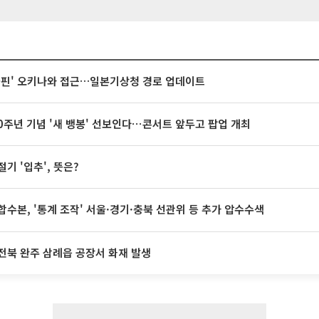
돌핀' 오키나와 접근…일본기상청 경로 업데이트
20주년 기념 '새 뱅봉' 선보인다⋯콘서트 앞두고 팝업 개최
절기 '입추', 뜻은?
합수본, '통계 조작' 서울·경기·충북 선관위 등 추가 압수수색
전북 완주 삼례읍 공장서 화재 발생