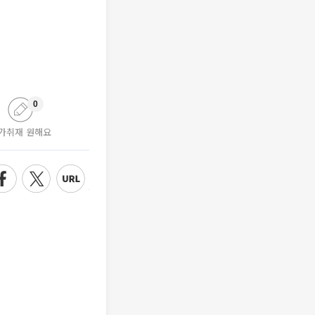
0
가취재 원해요