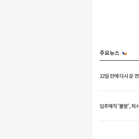
주요뉴스
22일 만에 다시 문 
입추매직 '불발', 처