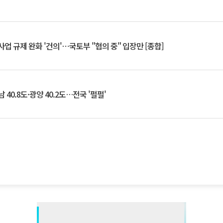
업 규제 완화 '건의'⋯국토부 "협의 중" 입장만 [종합]
 40.8도·광양 40.2도…전국 '펄펄'