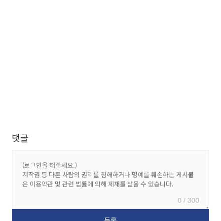
댓글
0 / 300