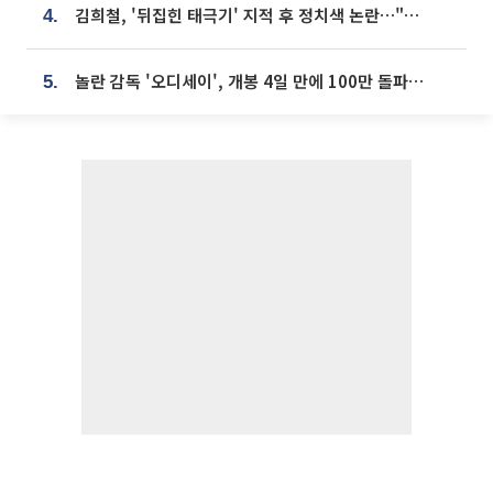
김희철, '뒤집힌 태극기' 지적 후 정치색 논란…"좌우 떠나 우리나라 국기"
4.
놀란 감독 '오디세이', 개봉 4일 만에 100만 돌파⋯'왕사남' 보다 빠르다
5.