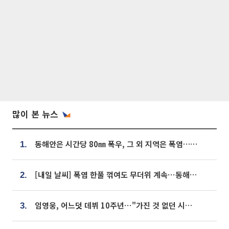
많이 본 뉴스
동해안은 시간당 80㎜ 폭우, 그 외 지역은 폭염…‘극과 극 날씨’
1.
[내일 날씨] 폭염 한풀 꺾여도 무더위 계속⋯동해안 이틀 연속 비
2.
임영웅, 어느덧 데뷔 10주년⋯"가진 것 없던 시절, 내 앞엔 20명의 팬뿐"
3.