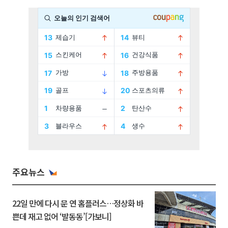
주요뉴스
22일 만에 다시 문 연 홈플러스…정상화 바
쁜데 재고 없어 ‘발동동’[가보니]