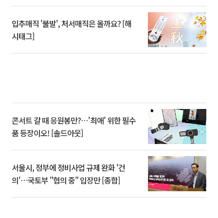
입추매직 '불발', 처서매직은 올까요? [해
시태그]
콘서트 갈 때 응원봉만?⋯'최애' 위한 필수
품 등장이오! [솔드아웃]
서울시, 정부에 정비사업 규제 완화 '건
의'⋯국토부 "협의 중" 입장만 [종합]