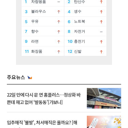
주요뉴스
22일 만에 다시 문 연 홈플러스…정상화 바
쁜데 재고 없어 ‘발동동’[가보니]
입추매직 '불발', 처서매직은 올까요? [해