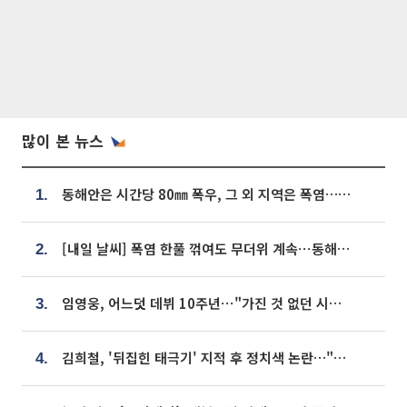
많이 본 뉴스
동해안은 시간당 80㎜ 폭우, 그 외 지역은 폭염…‘극과 극 날씨’
1.
[내일 날씨] 폭염 한풀 꺾여도 무더위 계속⋯동해안 이틀 연속 비
2.
임영웅, 어느덧 데뷔 10주년⋯"가진 것 없던 시절, 내 앞엔 20명의 팬뿐"
3.
김희철, '뒤집힌 태극기' 지적 후 정치색 논란…"좌우 떠나 우리나라 국기"
4.