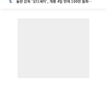
놀란 감독 '오디세이', 개봉 4일 만에 100만 돌파⋯'왕사남' 보다 빠르다
5.