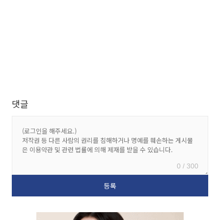
댓글
0 / 300