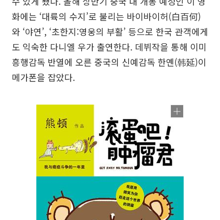
수 있게 됐다. 올해 상반기 중국 내 개봉 예정인 이 영
화에는 ‘대륙의 수지’로 불리는 바이바이허(白百何)
와 ‘야연’, ‘초한지:영웅의 부활’ 등으로 한국 관객에게
도 익숙한 다니엘 우가 출연한다. 데뷔작을 통해 이미
흥행감독 반열에 오른 중국의 신예감독 한옌(韩延)이
메가폰을 잡았다.