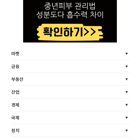
마켓
금융
부동산
산업
경제
국제
정치