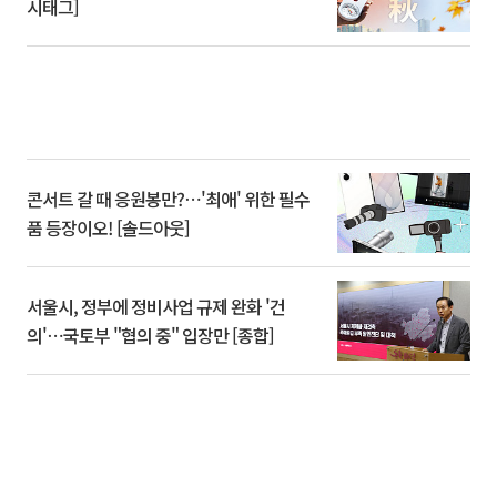
시태그]
콘서트 갈 때 응원봉만?⋯'최애' 위한 필수
품 등장이오! [솔드아웃]
서울시, 정부에 정비사업 규제 완화 '건
의'⋯국토부 "협의 중" 입장만 [종합]