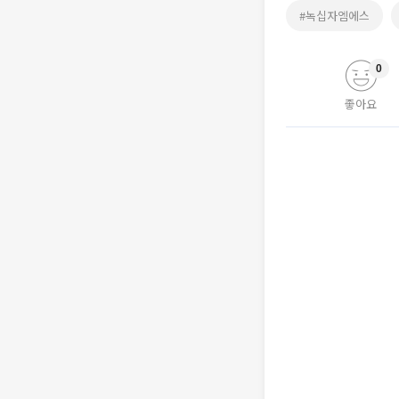
#녹십자엠에스
0
좋아요