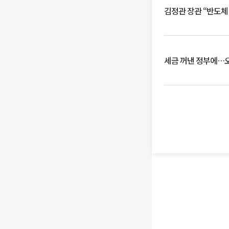
김정관 장관 “반도체
세금 꺼낸 정부에…오