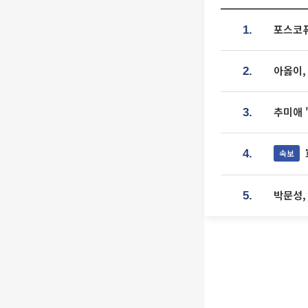
포스코퓨
1.
아옳이,
2.
추미애 
3.
속보
4.
박문성,
5.