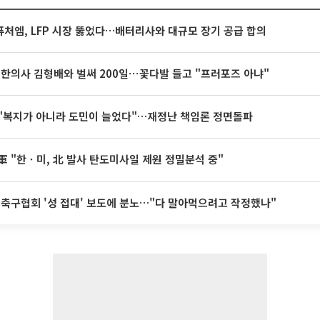
처엠, LFP 시장 뚫었다…배터리사와 대규모 장기 공급 합의
 한의사 김형배와 벌써 200일⋯꽃다발 들고 "프러포즈 아냐"
"복지가 아니라 도민이 늘었다"…재정난 책임론 정면돌파
軍 "한ㆍ미, 北 발사 탄도미사일 제원 정밀분석 중"
 축구협회 '성 접대' 보도에 분노…"다 말아먹으려고 작정했나"