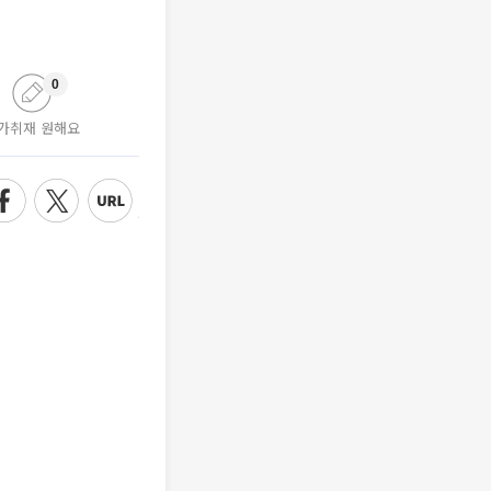
0
가취재 원해요