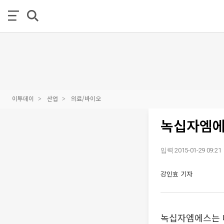
이투데이
산업
의료/바이오
녹십자엠에
입력 2015-01-29 09:21
강인효 기자
녹십자엠에스는 대한