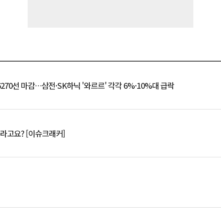
6270선 마감…삼전·SK하닉 '와르르' 각각 6%·10%대 급락
 깨라고요? [이슈크래커]