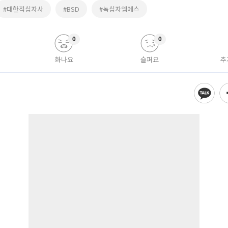
#대한적십자사
#BSD
#녹십자엠에스
0
0
화나요
슬퍼요
추