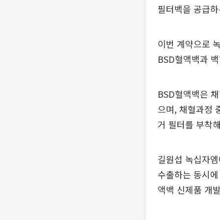
필터백을 공급하는
이번 계약으로 
BSD혈액백과 백
BSD혈액백은 채
으며, 채혈과정 
거 필터를 부착해
길원섭 녹십자엠
수출하는 동시에
액백 신제품 개발